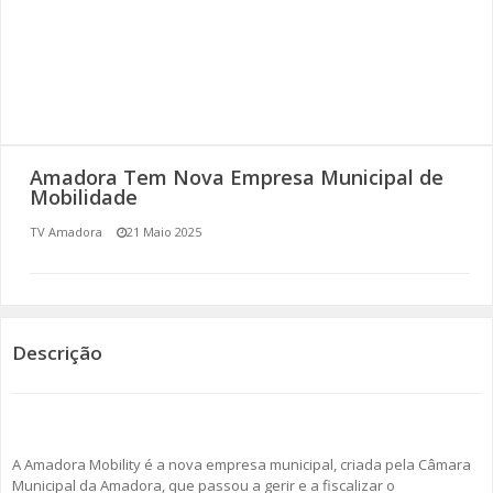
SOMOS TODOS EUROPEUS
ENCONTROS IMAGINÁRIOS
AMADORA LIGA À RESILIÊNCIA
Amadora Tem Nova Empresa Municipal de
VEMOS OUVIMOS E LEMOS
Mobilidade
TV Amadora
21 Maio 2025
(RE) PENSAMENTOS
ECOMOVE-TE
HISTÓRIAS DE ABRIL
Descrição
A Amadora Mobility é a nova empresa municipal, criada pela Câmara
Municipal da Amadora, que passou a gerir e a fiscalizar o