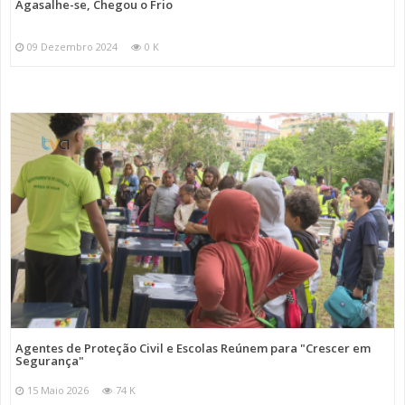
Agasalhe-se, Chegou o Frio
09 Dezembro 2024
0 K
Agentes de Proteção Civil e Escolas Reúnem para "Crescer em
Segurança"
15 Maio 2026
74 K