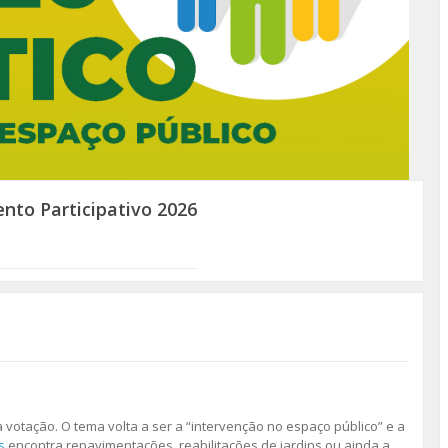
nto Participativo 2026
a votação. O tema volta a ser a “intervenção no espaço público” e a
s
encontra repavimentações, reabilitações de jardins ou ainda a