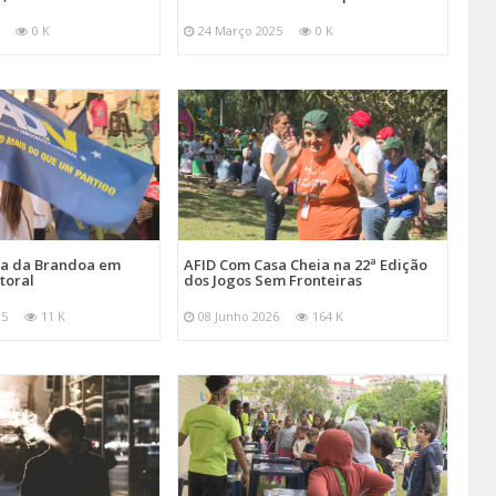
0 K
24 Março 2025
0 K
ira da Brandoa em
AFID Com Casa Cheia na 22ª Edição
toral
dos Jogos Sem Fronteiras
25
11 K
08 Junho 2026
164 K