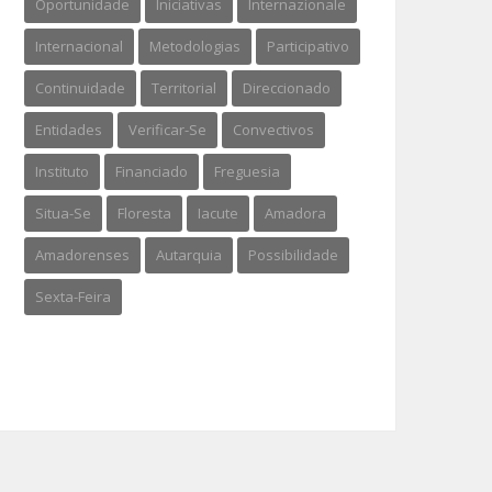
Oportunidade
Iniciativas
Internazionale
Internacional
Metodologias
Participativo
Continuidade
Territorial
Direccionado
Entidades
Verificar-Se
Convectivos
Instituto
Financiado
Freguesia
Situa-Se
Floresta
Iacute
Amadora
Amadorenses
Autarquia
Possibilidade
Sexta-Feira