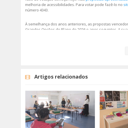
melhoria de acessibilidades. Para votar pode fazê-lo no
si
número 4343.
À semelhança dos anos anteriores, as propostas vencedor
Grandes Opções do Plano de 2026 e anos seguintes. A sua
Pode votar até dia 11 de Junho e não se esqueça que deve 
diferentes.
Imagem: CM Amadora
Artigos relacionados
Categorias
Noticias
Atualidade