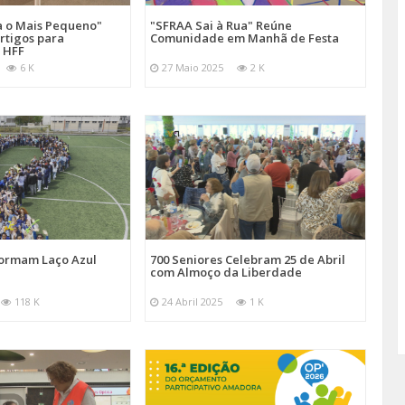
a o Mais Pequeno"
"SFRAA Sai à Rua" Reúne
rtigos para
Comunidade em Manhã de Festa
 HFF
6 K
27 Maio 2025
2 K
Formam Laço Azul
700 Seniores Celebram 25 de Abril
com Almoço da Liberdade
118 K
24 Abril 2025
1 K