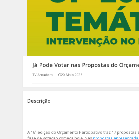
SOMOS TODOS EUROPEUS
ENCONTROS IMAGINÁRIOS
AMADORA LIGA À RESILIÊNCIA
VEMOS OUVIMOS E LEMOS
Já Pode Votar nas Propostas do Orçame
(RE) PENSAMENTOS
TV Amadora
20 Maio 2025
ECOMOVE-TE
HISTÓRIAS DE ABRIL
Descrição
A 16ª edição do Orçamento Participativo traz 17 propostas 
fase de votação começa hoje. Nas
propostas apresentada