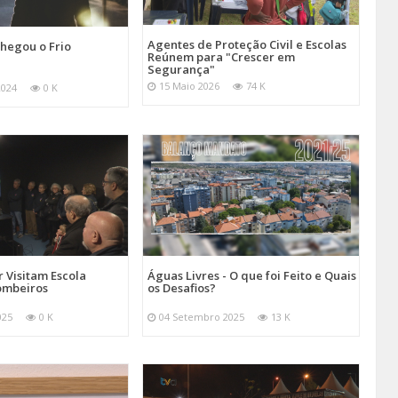
Agentes de Proteção Civil e Escolas
hegou o Frio
Reúnem para "Crescer em
Segurança"
15 Maio 2026
74 K
2024
0 K
 Visitam Escola
Águas Livres - O que foi Feito e Quais
ombeiros
os Desafios?
025
0 K
04 Setembro 2025
13 K