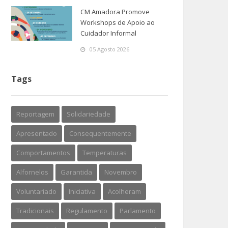
CM Amadora Promove
Workshops de Apoio ao
Cuidador Informal
05 Agosto 2026
Tags
Reportagem
Solidariedade
Apresentado
Consequentemente
Comportamentos
Temperaturas
Alfornelos
Garantida
Novembro
Voluntariado
Iniciativa
Acolheram
Tradicionais
Regulamento
Parlamento