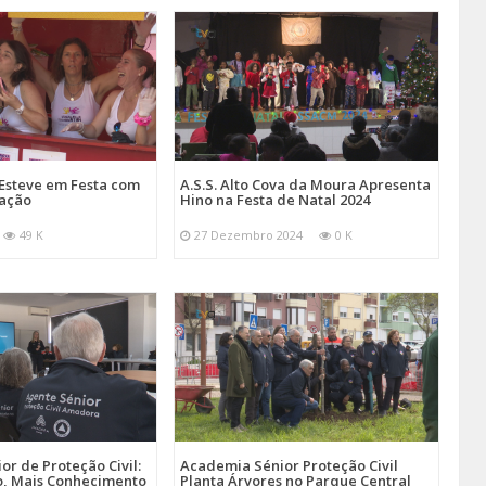
Esteve em Festa com
A.S.S. Alto Cova da Moura Apresenta
mação
Hino na Festa de Natal 2024
49 K
27 Dezembro 2024
0 K
r de Proteção Civil:
Academia Sénior Proteção Civil
, Mais Conhecimento
Planta Árvores no Parque Central