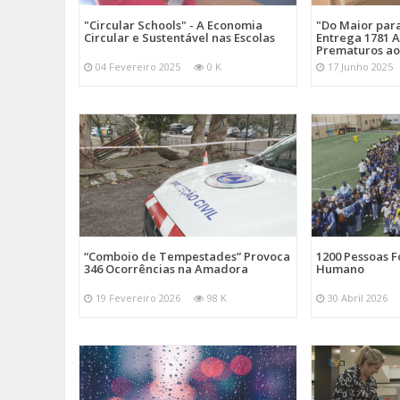
"Circular Schools" - A Economia
"Do Maior par
Circular e Sustentável nas Escolas
Entrega 1781 A
Prematuros ao
04 Fevereiro 2025
0 K
17 Junho 2025
“Comboio de Tempestades” Provoca
1200 Pessoas 
346 Ocorrências na Amadora
Humano
19 Fevereiro 2026
98 K
30 Abril 2026