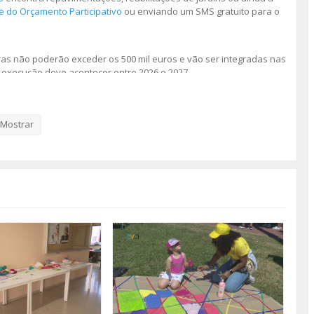
te do Orçamento Participativo
ou enviando um SMS gratuito para o
as não poderão exceder os 500 mil euros e vão ser integradas nas
 execução deve acontecer entre 2026 e 2027.
ter 18 ou mais anos e só tem disponíveis dois votos em propostas
Mostrar