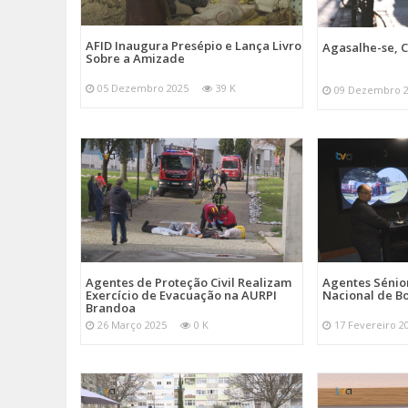
AFID Inaugura Presépio e Lança Livro
Agasalhe-se, C
Sobre a Amizade
05 Dezembro 2025
39 K
09 Dezembro 
Agentes de Proteção Civil Realizam
Agentes Sénior
Exercício de Evacuação na AURPI
Nacional de B
Brandoa
26 Março 2025
0 K
17 Fevereiro 2