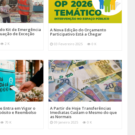
 do Kit de Emergência
A Nova Edição do Orçamento
tuação de Exceção
Participativo Está a Chegar
2 K
03 Fevereiro 2025
0 K
je Entra em Vigor o
A Partir de Hoje Transferências
pósito e Reembolso
Imediatas Custam o Mesmo do que
as Normais
70 K
09 Janeiro 2025
0 K