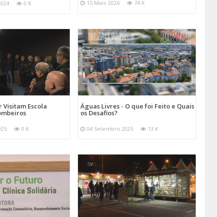
15 Maio 2026
74 K
2024
0 K
 Visitam Escola
Águas Livres - O que foi Feito e Quais
ombeiros
os Desafios?
025
0 K
04 Setembro 2025
13 K