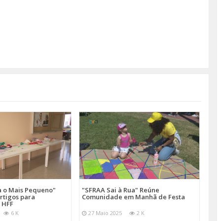
a o Mais Pequeno"
"SFRAA Sai à Rua" Reúne
rtigos para
Comunidade em Manhã de Festa
 HFF
6 K
27 Maio 2025
2 K