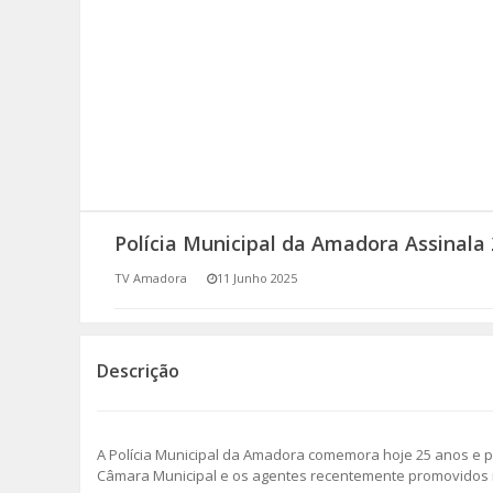
SOMOS TODOS EUROPEUS
ENCONTROS IMAGINÁRIOS
AMADORA LIGA À RESILIÊNCIA
VEMOS OUVIMOS E LEMOS
Polícia Municipal da Amadora Assinala 
(RE) PENSAMENTOS
TV Amadora
11 Junho 2025
ECOMOVE-TE
HISTÓRIAS DE ABRIL
Descrição
A Polícia Municipal da Amadora comemora hoje 25 anos e pa
Câmara Municipal e os agentes recentemente promovidos 