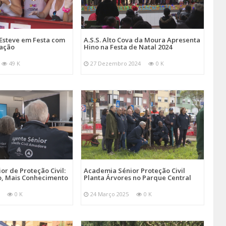
Esteve em Festa com
A.S.S. Alto Cova da Moura Apresenta
mação
Hino na Festa de Natal 2024
49 K
27 Dezembro 2024
0 K
r de Proteção Civil:
Academia Sénior Proteção Civil
, Mais Conhecimento
Planta Árvores no Parque Central
0 K
24 Março 2025
0 K