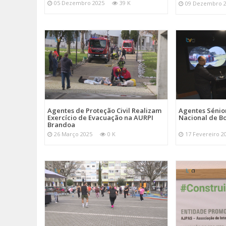
05 Dezembro 2025
39 K
09 Dezembro 
Agentes de Proteção Civil Realizam
Agentes Sénior
Exercício de Evacuação na AURPI
Nacional de B
Brandoa
26 Março 2025
0 K
17 Fevereiro 2