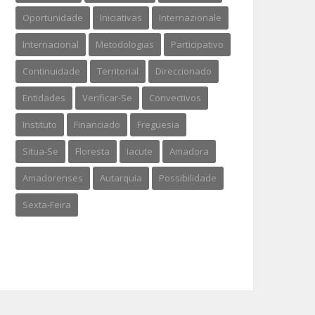
Oportunidade
Iniciativas
Internazionale
Internacional
Metodologias
Participativo
Continuidade
Territorial
Direccionado
Entidades
Verificar-Se
Convectivos
Instituto
Financiado
Freguesia
Situa-Se
Floresta
Iacute
Amadora
Amadorenses
Autarquia
Possibilidade
Sexta-Feira