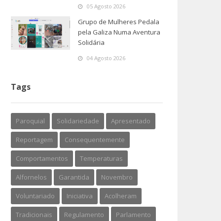
05 Agosto 2026
Grupo de Mulheres Pedala
pela Galiza Numa Aventura
Solidária
04 Agosto 2026
Tags
Paroquial
Solidariedade
Apresentado
Reportagem
Consequentemente
Comportamentos
Temperaturas
Alfornelos
Garantida
Novembro
Voluntariado
Iniciativa
Acolheram
Tradicionais
Regulamento
Parlamento