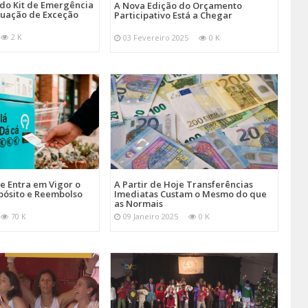
 do Kit de Emergência
A Nova Edição do Orçamento
tuação de Exceção
Participativo Está a Chegar
2 K
03 Fevereiro 2025
0 K
je Entra em Vigor o
A Partir de Hoje Transferências
pósito e Reembolso
Imediatas Custam o Mesmo do que
as Normais
70 K
09 Janeiro 2025
0 K