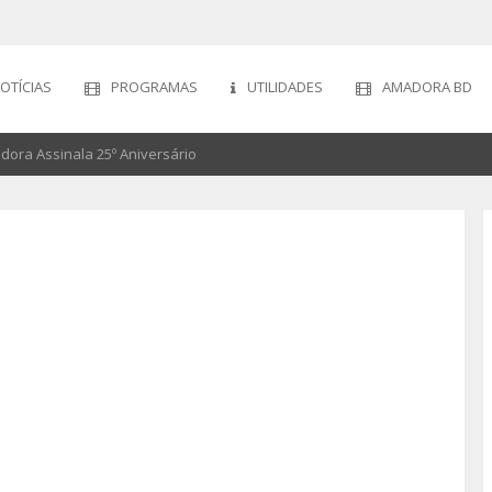
OTÍCIAS
PROGRAMAS
UTILIDADES
AMADORA BD
dora Assinala 25º Aniversário