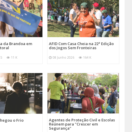
ira da Brandoa em
AFID Com Casa Cheia na 22ª Edição
toral
dos Jogos Sem Fronteiras
25
11 K
08 Junho 2026
164 K
Agentes de Proteção Civil e Escolas
hegou o Frio
Reúnem para "Crescer em
Segurança"