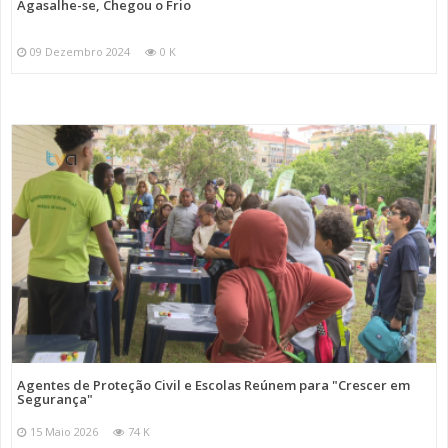
Agasalhe-se, Chegou o Frio
09 Dezembro 2024
0 K
Agentes de Proteção Civil e Escolas Reúnem para "Crescer em
Segurança"
15 Maio 2026
74 K