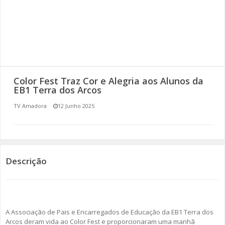
SOMOS TODOS EUROPEUS
ENCONTROS IMAGINÁRIOS
AMADORA LIGA À RESILIÊNCIA
Color Fest Traz Cor e Alegria aos Alunos da
VEMOS OUVIMOS E LEMOS
EB1 Terra dos Arcos
TV Amadora
12 Junho 2025
(RE) PENSAMENTOS
ECOMOVE-TE
HISTÓRIAS DE ABRIL
Descrição
A Associação de Pais e Encarregados de Educação da EB1 Terra dos
Arcos deram vida ao Color Fest e proporcionaram uma manhã