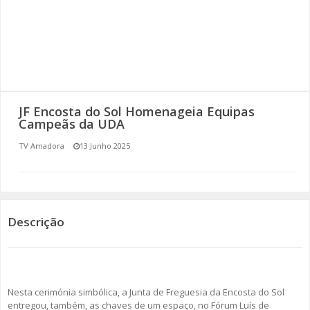
SOMOS TODOS EUROPEUS
ENCONTROS IMAGINÁRIOS
AMADORA LIGA À RESILIÊNCIA
JF Encosta do Sol Homenageia Equipas
VEMOS OUVIMOS E LEMOS
Campeãs da UDA
TV Amadora
13 Junho 2025
(RE) PENSAMENTOS
ECOMOVE-TE
HISTÓRIAS DE ABRIL
Descrição
Nesta cerimónia simbólica, a Junta de Freguesia da Encosta do Sol
entregou, também, as chaves de um espaço, no Fórum Luís de