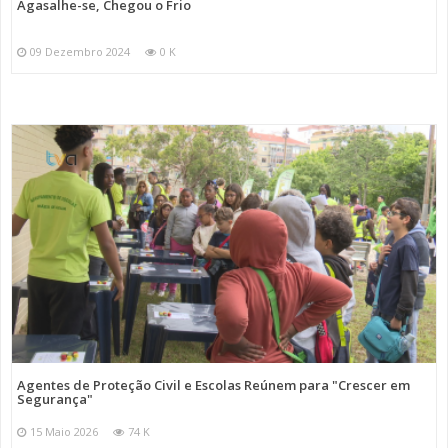
Agasalhe-se, Chegou o Frio
09 Dezembro 2024
0 K
Agentes de Proteção Civil e Escolas Reúnem para "Crescer em
Segurança"
15 Maio 2026
74 K