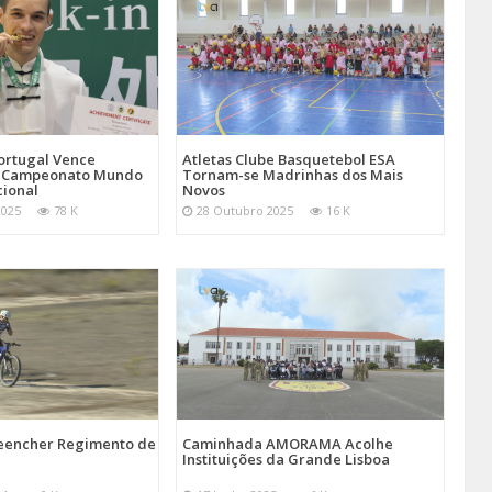
Atletas Clube Basquetebol ESA
ortugal Vence
Tornam-se Madrinhas dos Mais
 Campeonato Mundo
Novos
cional
28 Outubro 2025
16 K
2025
78 K
reencher Regimento de
Caminhada AMORAMA Acolhe
Instituições da Grande Lisboa