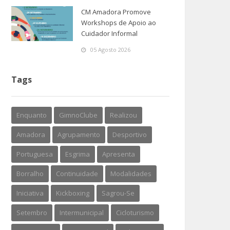
CM Amadora Promove
Workshops de Apoio ao
Cuidador Informal
05 Agosto 2026
Tags
Enquanto
GimnoClube
Realizou
Amadora
Agrupamento
Desportivo
Portuguesa
Esgrima
Apresenta
Borralho
Continuidade
Modalidades
Iniciativa
Kickboxing
Sagrou-Se
Setembro
Intermunicipal
Cicloturismo