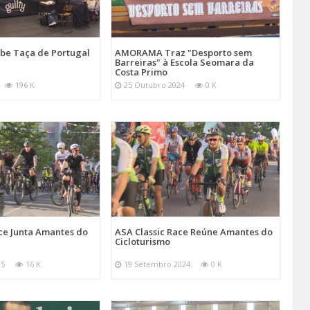
be Taça de Portugal
AMORAMA Traz "Desporto sem
Barreiras" à Escola Seomara da
Costa Primo
196 K
25 Outubro 2024
0 K
ce Junta Amantes do
ASA Classic Race Reúne Amantes do
Cicloturismo
25
16 K
19 Setembro 2024
0 K