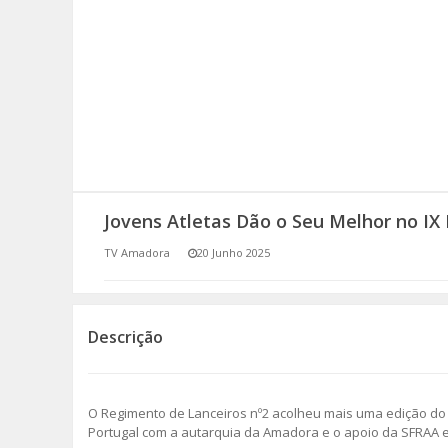
SOMOS TODOS EUROPEUS
ENCONTROS IMAGINÁRIOS
AMADORA LIGA À RESILIÊNCIA
VEMOS OUVIMOS E LEMOS
Jovens Atletas Dão o Seu Melhor no IX
(RE) PENSAMENTOS
TV Amadora
20 Junho 2025
ECOMOVE-TE
HISTÓRIAS DE ABRIL
Descrição
O Regimento de Lanceiros nº2 acolheu mais uma edição do 
Portugal com a autarquia da Amadora e o apoio da SFRAA e