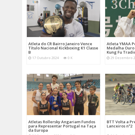
Atleta do CR Bairro Janeiro Vence
Atleta YMAA P
Título Nacional Kickboxing K1 Classe
Medalha Ouro
B
Kung Fu Tradi
17 Outubro 2024
0 K
29 Dezembro 
Atletas Rollersky Angariam Fundos
BTT Volta a P
para Representar Portugal na Taça
Lanceiros nº2
da Europa