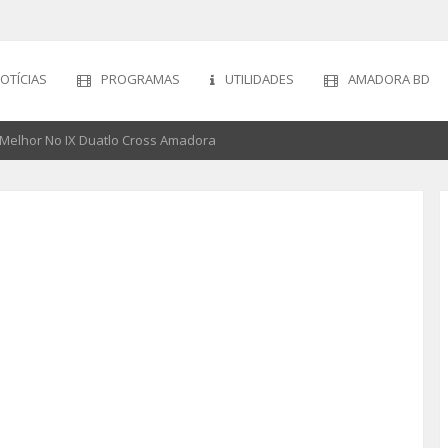
OTÍCIAS
PROGRAMAS
UTILIDADES
AMADORA BD
 Melhor No IX Duatlo Cross Amadora