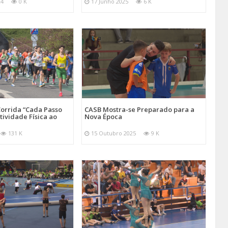
24
0 K
17 Junho 2025
6 K
orrida “Cada Passo
CASB Mostra-se Preparado para a
tividade Física ao
Nova Época
131 K
15 Outubro 2025
9 K