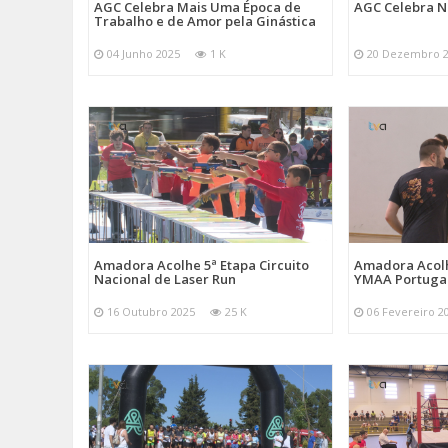
AGC Celebra Mais Uma Época de
AGC Celebra N
Trabalho e de Amor pela Ginástica
04 Junho 2025
1 K
20 Dezembro 
Amadora Acolhe 5ª Etapa Circuito
Amadora Acolh
Nacional de Laser Run
YMAA Portuga
16 Outubro 2025
25 K
06 Fevereiro 2