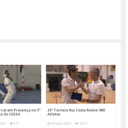
arcaram Presença no 5º
33º Torneio Rui Costa Reúne 960
a do CEESA
Atletas
2024
0 K
09 Julho 2026
123 K