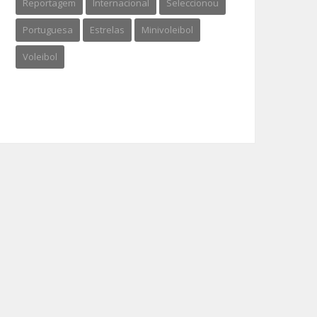
Reportagem
Internacional
Seleccionou
Portuguesa
Estrelas
Minivoleibol
Voleibol