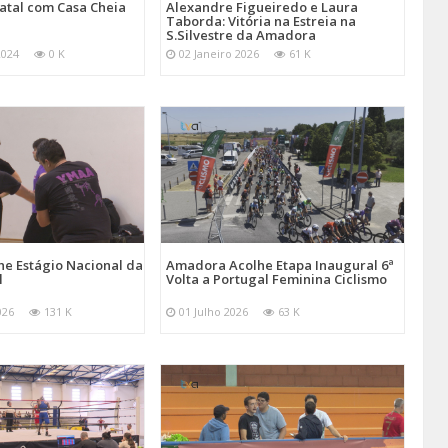
atal com Casa Cheia
Alexandre Figueiredo e Laura
Taborda: Vitória na Estreia na
S.Silvestre da Amadora
2024
0 K
02 Janeiro 2026
61 K
e Estágio Nacional da
Amadora Acolhe Etapa Inaugural 6ª
l
Volta a Portugal Feminina Ciclismo
026
131 K
01 Julho 2026
63 K