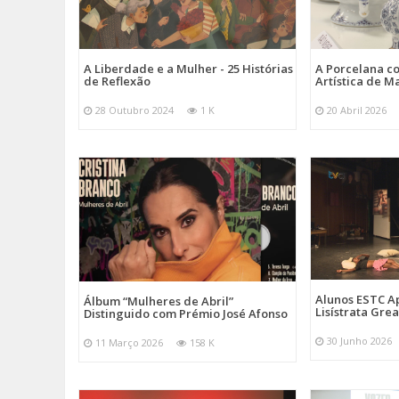
A Liberdade e a Mulher - 25 Histórias
A Porcelana c
de Reflexão
Artística de M
28 Outubro 2024
1 K
20 Abril 2026
Alunos ESTC 
Álbum “Mulheres de Abril”
Lisístrata Gre
Distinguido com Prémio José Afonso
30 Junho 2026
11 Março 2026
158 K