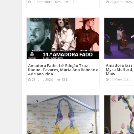
10 Setembro 2024
0 K
29 Junho 2026
Amadora Jazz 
Amadora Fado: 14ª Edição Traz
Myra Melford, 
Raquel Tavares, Maria Ana Bobone e
Mais
Adriano Pina
06 Maio 2025
28 Julho 2026
53 K