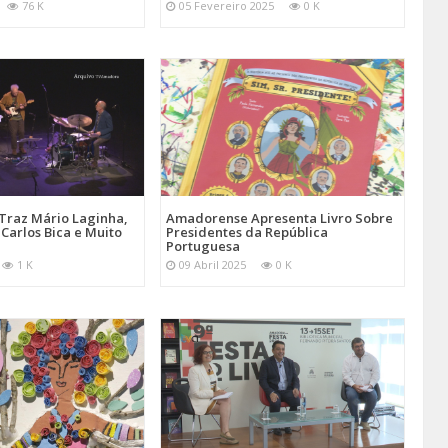
76 K
05 Fevereiro 2025
0 K
Traz Mário Laginha,
Amadorense Apresenta Livro Sobre
Carlos Bica e Muito
Presidentes da República
Portuguesa
1 K
09 Abril 2025
0 K