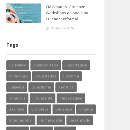
CM Amadora Promove
Workshops de Apoio ao
Cuidador Informal
05 Agosto 2026
Tags
Educativo
Metropolitana
Reportagem
Miradouro
EnCantadas
Polifonia
Celavisa
Questionar
Recreios
Amadora
Irreverente
Personagem
Assinala
Biblioteca
Bedeteca
Situada
Internacional
Humanidade
Desenhada