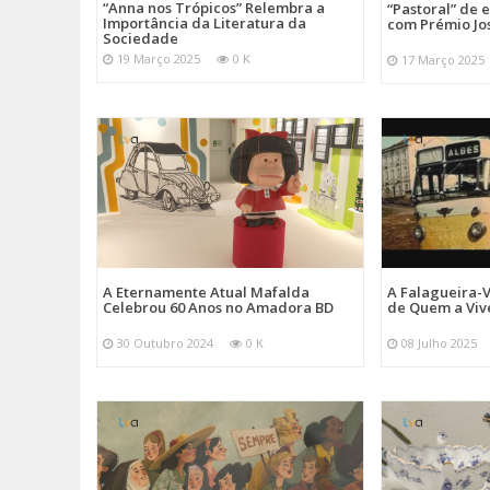
“Anna nos Trópicos” Relembra a
“Pastoral” de 
Importância da Literatura da
com Prémio Jo
Sociedade
19 Março 2025
0 K
17 Março 2025
A Eternamente Atual Mafalda
A Falagueira-
Celebrou 60 Anos no Amadora BD
de Quem a Viv
30 Outubro 2024
0 K
08 Julho 2025