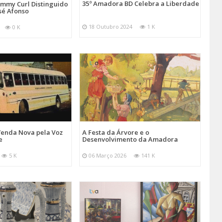
35º Amadora BD Celebra a Liberdade
emmy Curl Distinguido
sé Afonso
18 Outubro 2024
1 K
0 K
Venda Nova pela Voz
A Festa da Árvore e o
e
Desenvolvimento da Amadora
5 K
06 Março 2026
141 K