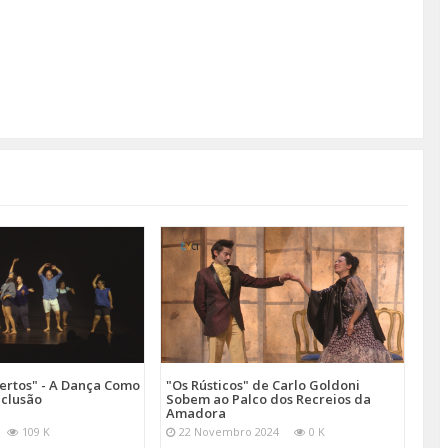
ertos" - A Dança Como
"Os Rústicos" de Carlo Goldoni
nclusão
Sobem ao Palco dos Recreios da
Amadora
109 K
22 Novembro 2024
0 K