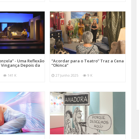
onzela” - Uma Reflexão
“Acordar para o Teatro” Traz a Cena
e Vingança Depois da
“Okinca”
141 K
27 Junho 2025
9 K