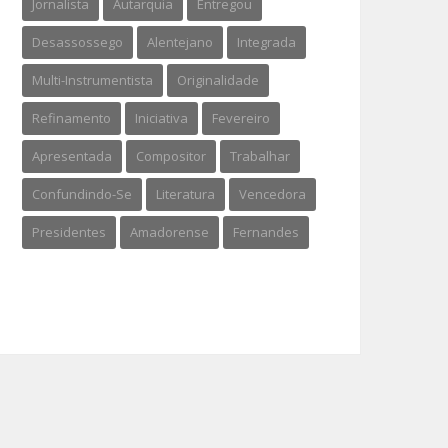
Jornalista
Autarquia
Entregou
Desassossego
Alentejano
Integrada
Multi-Instrumentista
Originalidade
Refinamento
Iniciativa
Fevereiro
Apresentada
Compositor
Trabalhar
Confundindo-Se
Literatura
Vencedora
Presidentes
Amadorense
Fernandes