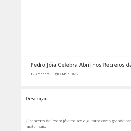
SOMOS TODOS EUROPEUS
ENCONTROS IMAGINÁRIOS
AMADORA LIGA À RESILIÊNCIA
VEMOS OUVIMOS E LEMOS
Pedro Jóia Celebra Abril nos Recreios 
(RE) PENSAMENTOS
TV Amadora
13 Maio 2025
ECOMOVE-TE
HISTÓRIAS DE ABRIL
Descrição
O concerto de Pedro Jóia trouxe a guitarra como grande pro
muito mais.