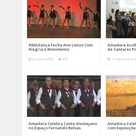
AMAdança Fecha Ano Letivo Com
Amadora Acolh
Alegria e Movimento
de Cantares Po
01 Julho 2025
4 K
11 Dezembro 
Amadora Celebra Cante Alentejano
Amadora Celeb
no Espaço Fernando Relvas
com Exposiçõe