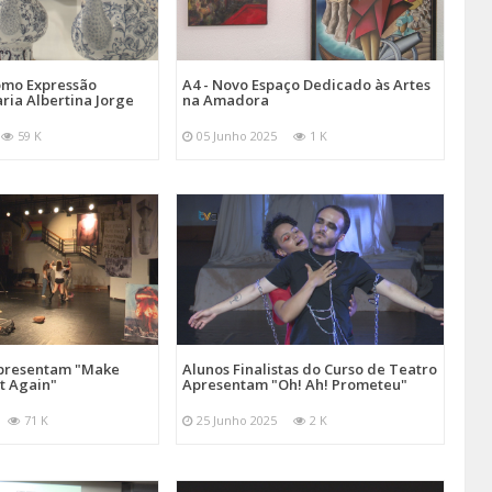
omo Expressão
A4 - Novo Espaço Dedicado às Artes
aria Albertina Jorge
na Amadora
59 K
05 Junho 2025
1 K
Apresentam "Make
Alunos Finalistas do Curso de Teatro
at Again"
Apresentam "Oh! Ah! Prometeu"
71 K
25 Junho 2025
2 K