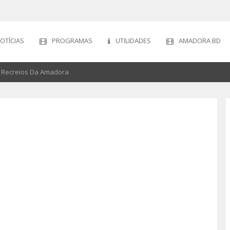
OTÍCIAS
PROGRAMAS
UTILIDADES
AMADORA BD
os Recreios Da Amadora