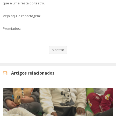
que é uma festa do teatro.
Veja aqui a reportagem!
Premiados:
1.º Escalão
:
Mostrar
EB1/JI da Mina - Grupo de Teatro Mina D'Arte com a peça Pequenas
Letras/Grandes Palavras
EB1/JI Condes da Lousã - Grupo de Teatro Condes e Condessas com a
peça O Rei Leão
Artigos relacionados
EB1/JI Sacadura Cabral - Grupo de Teatro Sonhadores em palco com a
peça Ynari - A menina das cinco tranças
2.º
Escalã
o:
EB2/3 Cardoso Lopes - Grupo de Teatro A Casa do Teatro com a peça
Pairando sobre os palcos do tempo
EBS D. João V - Grupo de Teatro Carpe Diem com a peça