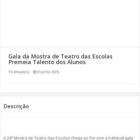
SOMOS TODOS EUROPEUS
ENCONTROS IMAGINÁRIOS
AMADORA LIGA À RESILIÊNCIA
VEMOS OUVIMOS E LEMOS
Gala da Mostra de Teatro das Escolas
Premeia Talento dos Alunos
(RE) PENSAMENTOS
TV Amadora
13 Junho 2025
ECOMOVE-TE
HISTÓRIAS DE ABRIL
Descrição
A 24ª Mostra de Teatro das Escolas chega ao fim com a habitual gala