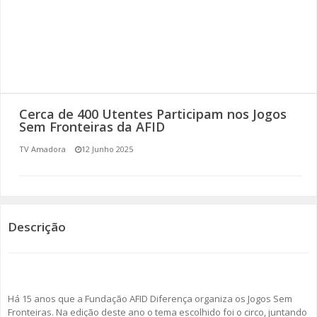
SOMOS TODOS EUROPEUS
ENCONTROS IMAGINÁRIOS
AMADORA LIGA À RESILIÊNCIA
Cerca de 400 Utentes Participam nos Jogos
VEMOS OUVIMOS E LEMOS
Sem Fronteiras da AFID
TV Amadora
12 Junho 2025
(RE) PENSAMENTOS
ECOMOVE-TE
HISTÓRIAS DE ABRIL
Descrição
Há 15 anos que a Fundação AFID Diferença organiza os Jogos Sem
Fronteiras. Na edição deste ano o tema escolhido foi o circo, juntando