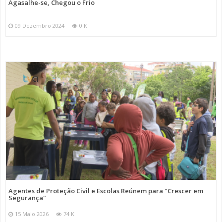
Agasalhe-se, Chegou o Frio
09 Dezembro 2024
0 K
Agentes de Proteção Civil e Escolas Reúnem para "Crescer em
Segurança"
15 Maio 2026
74 K