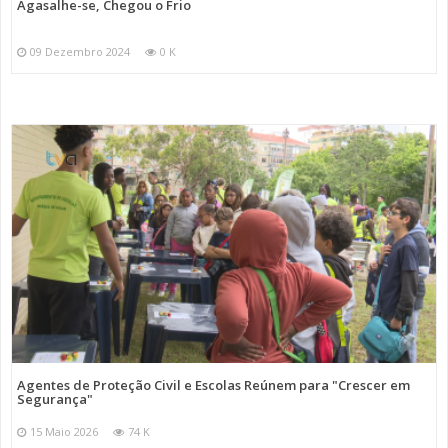
Agasalhe-se, Chegou o Frio
09 Dezembro 2024
0 K
Agentes de Proteção Civil e Escolas Reúnem para "Crescer em
Segurança"
15 Maio 2026
74 K