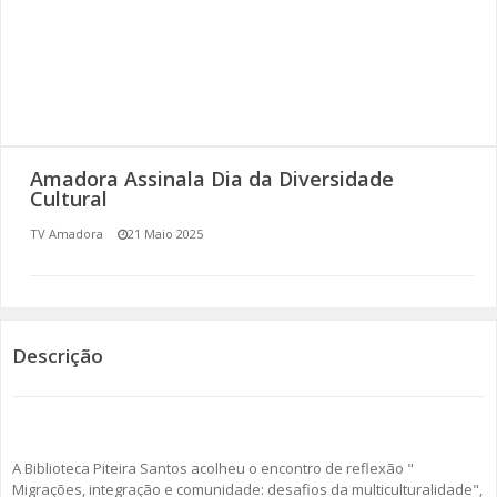
SOMOS TODOS EUROPEUS
ENCONTROS IMAGINÁRIOS
AMADORA LIGA À RESILIÊNCIA
Amadora Assinala Dia da Diversidade
VEMOS OUVIMOS E LEMOS
Cultural
TV Amadora
21 Maio 2025
(RE) PENSAMENTOS
ECOMOVE-TE
HISTÓRIAS DE ABRIL
Descrição
A Biblioteca Piteira Santos acolheu o encontro de reflexão "
Migrações, integração e comunidade: desafios da multiculturalidade",