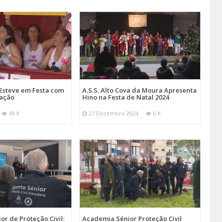
Esteve em Festa com
A.S.S. Alto Cova da Moura Apresenta
mação
Hino na Festa de Natal 2024
49 K
27 Dezembro 2024
0 K
r de Proteção Civil:
Academia Sénior Proteção Civil