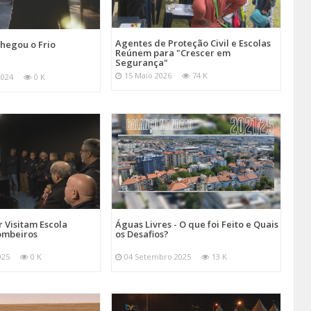
Agentes de Proteção Civil e Escolas
hegou o Frio
Reúnem para "Crescer em
Segurança"
15 Maio 2026
74 K
2024
0 K
 Visitam Escola
Águas Livres - O que foi Feito e Quais
ombeiros
os Desafios?
025
0 K
04 Setembro 2025
13 K