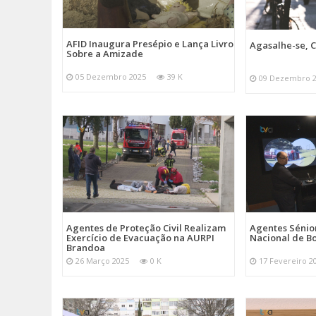
AFID Inaugura Presépio e Lança Livro
Agasalhe-se, C
Sobre a Amizade
05 Dezembro 2025
39 K
09 Dezembro 
Agentes de Proteção Civil Realizam
Agentes Sénior
Exercício de Evacuação na AURPI
Nacional de B
Brandoa
26 Março 2025
0 K
17 Fevereiro 2