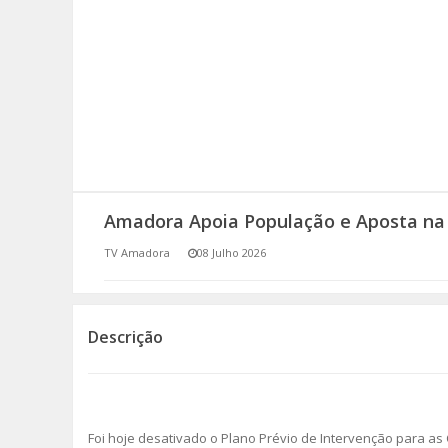
SOMOS TODOS EUROPEUS
ENCONTROS IMAGINÁRIOS
AMADORA LIGA À RESILIÊNCIA
VEMOS OUVIMOS E LEMOS
Amadora Apoia População e Aposta na
(RE) PENSAMENTOS
TV Amadora
08 Julho 2026
ECOMOVE-TE
HISTÓRIAS DE ABRIL
Descrição
Foi hoje desativado o Plano Prévio de Intervenção para a