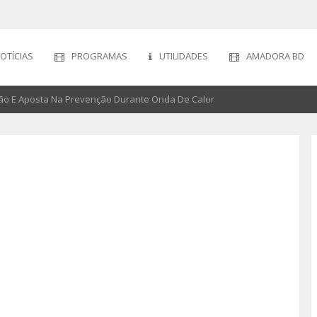
OTÍCIAS
PROGRAMAS
UTILIDADES
AMADORA BD
o E Aposta Na Prevenção Durante Onda De Calor