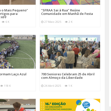
a o Mais Pequeno"
"SFRAA Sai à Rua" Reúne
rtigos para
Comunidade em Manhã de Festa
 HFF
6 K
27 Maio 2025
2 K
Formam Laço Azul
700 Seniores Celebram 25 de Abril
com Almoço da Liberdade
118 K
24 Abril 2025
1 K