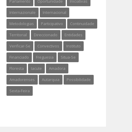
Parlamento
Oportunidade
Iniciativas
Internazionale
Internacional
Metodologias
Participativo
Continuidade
Territorial
Direccionado
Entidades
Verificar-Se
Convectivos
Instituto
Financiado
Freguesia
Situa-Se
Floresta
Iacute
Amadora
Amadorenses
Autarquia
Possibilidade
Sexta-Feira