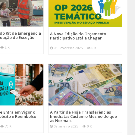
 do Kit de Emergência
A Nova Edição do Orçamento
tuação de Exceção
Participativo Está a Chegar
2 K
03 Fevereiro 2025
0 K
je Entra em Vigor o
A Partir de Hoje Transferências
pósito e Reembolso
Imediatas Custam o Mesmo do que
as Normais
70 K
09 Janeiro 2025
0 K