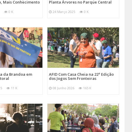
, Mais Conhecimento
Planta Árvores no Parque Central
0 K
24 Março 2025
0 K
ira da Brandoa em
AFID Com Casa Cheia na 22ª Edição
toral
dos Jogos Sem Fronteiras
25
11 K
08 Junho 2026
165 K