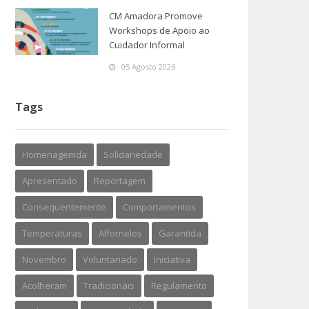
CM Amadora Promove
Workshops de Apoio ao
Cuidador Informal
05 Agosto 2026
Tags
Homenagemda
Solidariedade
Apresentado
Reportagem
Consequentemente
Comportamentos
Temperaturas
Alfornelos
Garantida
Novembro
Voluntariado
Iniciativa
Acolheram
Tradicionais
Regulamento