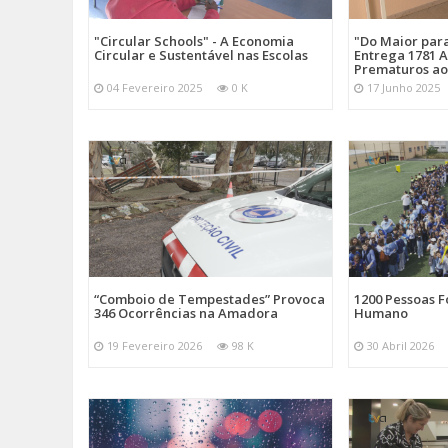
"Circular Schools" - A Economia
"Do Maior par
Circular e Sustentável nas Escolas
Entrega 1781 A
Prematuros ao
04 Fevereiro 2025
0 K
17 Junho 2025
“Comboio de Tempestades” Provoca
1200 Pessoas 
346 Ocorrências na Amadora
Humano
19 Fevereiro 2026
98 K
30 Abril 2026