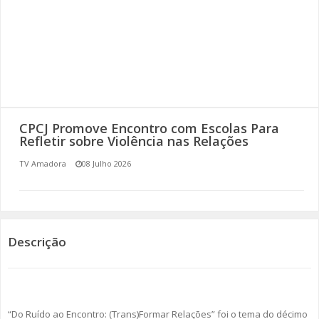
SOMOS TODOS EUROPEUS
ENCONTROS IMAGINÁRIOS
AMADORA LIGA À RESILIÊNCIA
VEMOS OUVIMOS E LEMOS
CPCJ Promove Encontro com Escolas Para
Refletir sobre Violência nas Relações
(RE) PENSAMENTOS
TV Amadora
08 Julho 2026
ECOMOVE-TE
HISTÓRIAS DE ABRIL
Descrição
“Do Ruído ao Encontro: (Trans)Formar Relações” foi o tema do décimo