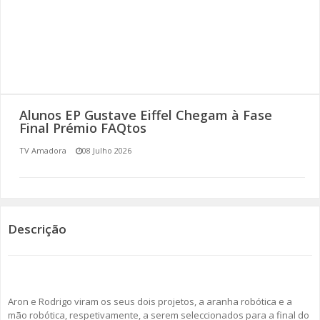
SOMOS TODOS EUROPEUS
ENCONTROS IMAGINÁRIOS
AMADORA LIGA À RESILIÊNCIA
Alunos EP Gustave Eiffel Chegam à Fase
VEMOS OUVIMOS E LEMOS
Final Prémio FAQtos
TV Amadora
08 Julho 2026
(RE) PENSAMENTOS
ECOMOVE-TE
HISTÓRIAS DE ABRIL
Descrição
Aron e Rodrigo viram os seus dois projetos, a aranha robótica e a
mão robótica, respetivamente, a serem seleccionados para a final do