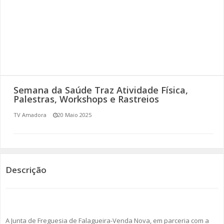
SOMOS TODOS EUROPEUS
ENCONTROS IMAGINÁRIOS
AMADORA LIGA À RESILIÊNCIA
VEMOS OUVIMOS E LEMOS
Semana da Saúde Traz Atividade Física,
Palestras, Workshops e Rastreios
(RE) PENSAMENTOS
TV Amadora
20 Maio 2025
ECOMOVE-TE
HISTÓRIAS DE ABRIL
Descrição
A Junta de Freguesia de Falagueira-Venda Nova, em parceria com a