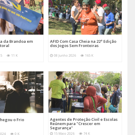
ira da Brandoa em
AFID Com Casa Cheia na 22ª Edição
toral
dos Jogos Sem Fronteiras
25
11 K
08 Junho 2026
165 K
Agentes de Proteção Civil e Escolas
hegou o Frio
Reúnem para "Crescer em
Segurança"
15 Maio 2026
74 K
2024
0 K