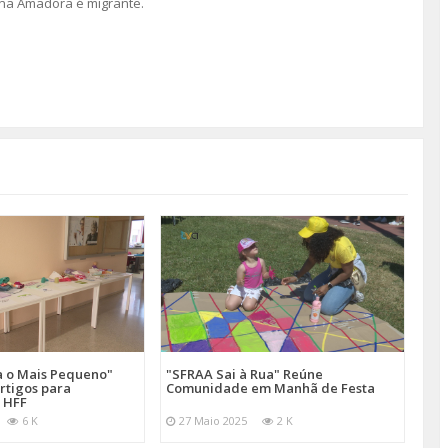
na Amadora é migrante.
a o Mais Pequeno"
"SFRAA Sai à Rua" Reúne
rtigos para
Comunidade em Manhã de Festa
 HFF
6 K
27 Maio 2025
2 K