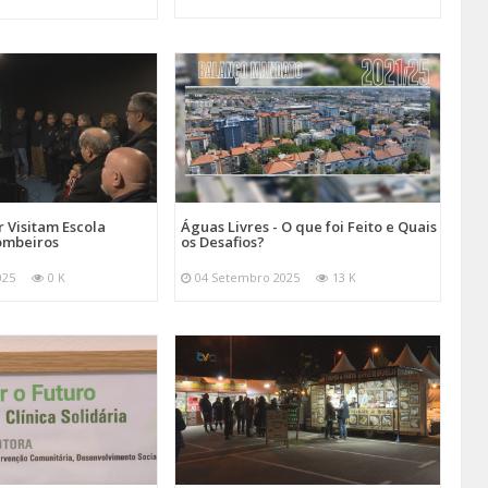
 Visitam Escola
Águas Livres - O que foi Feito e Quais
ombeiros
os Desafios?
025
0 K
04 Setembro 2025
13 K