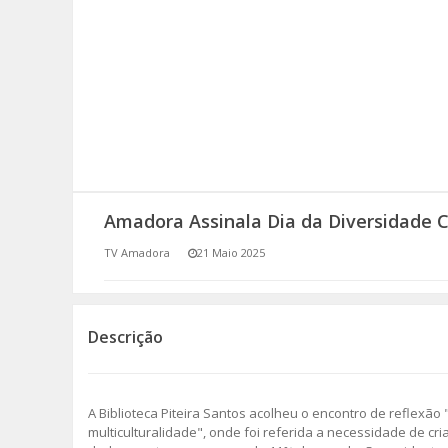
SOMOS TODOS EUROPEUS
ENCONTROS IMAGINÁRIOS
AMADORA LIGA À RESILIÊNCIA
VEMOS OUVIMOS E LEMOS
Amadora Assinala Dia da Diversidade C
(RE) PENSAMENTOS
TV Amadora
21 Maio 2025
ECOMOVE-TE
HISTÓRIAS DE ABRIL
Descrição
A Biblioteca Piteira Santos acolheu o encontro de reflexão
multiculturalidade", onde foi referida a necessidade de cri