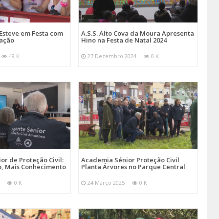
Esteve em Festa com
A.S.S. Alto Cova da Moura Apresenta
mação
Hino na Festa de Natal 2024
49 K
27 Dezembro 2024
0 K
r de Proteção Civil:
Academia Sénior Proteção Civil
, Mais Conhecimento
Planta Árvores no Parque Central
0 K
24 Março 2025
0 K