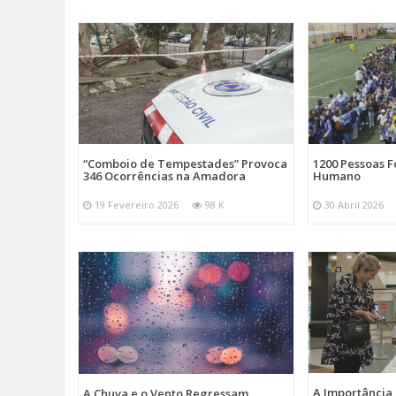
“Comboio de Tempestades” Provoca
1200 Pessoas 
346 Ocorrências na Amadora
Humano
19 Fevereiro 2026
98 K
30 Abril 2026
A Importância
A Chuva e o Vento Regressam