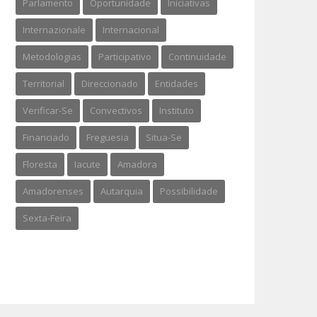
Parlamento
Oportunidade
Iniciativas
Internazionale
Internacional
Metodologias
Participativo
Continuidade
Territorial
Direccionado
Entidades
Verificar-Se
Convectivos
Instituto
Financiado
Freguesia
Situa-Se
Floresta
Iacute
Amadora
Amadorenses
Autarquia
Possibilidade
Sexta-Feira