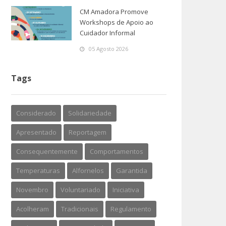
CM Amadora Promove
Workshops de Apoio ao
Cuidador Informal
05 Agosto 2026
Tags
Considerado
Solidariedade
Apresentado
Reportagem
Consequentemente
Comportamentos
Temperaturas
Alfornelos
Garantida
Novembro
Voluntariado
Iniciativa
Acolheram
Tradicionais
Regulamento