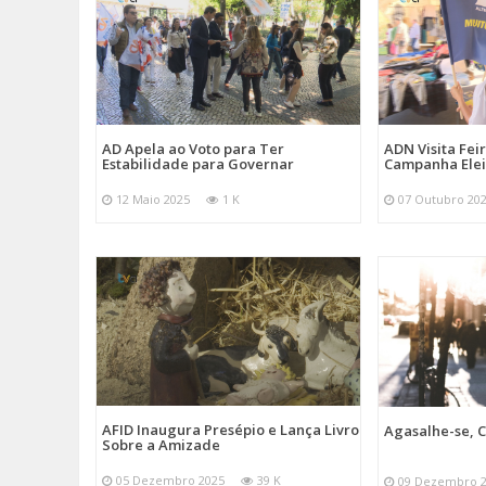
AD Apela ao Voto para Ter
ADN Visita Fe
Estabilidade para Governar
Campanha Elei
12 Maio 2025
1 K
07 Outubro 20
AFID Inaugura Presépio e Lança Livro
Agasalhe-se, C
Sobre a Amizade
05 Dezembro 2025
39 K
09 Dezembro 