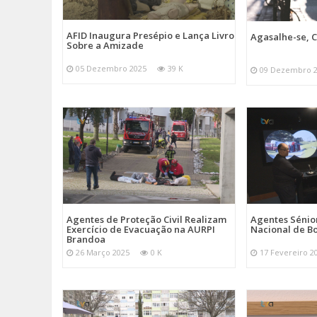
AFID Inaugura Presépio e Lança Livro
Agasalhe-se, C
Sobre a Amizade
05 Dezembro 2025
39 K
09 Dezembro 
Agentes de Proteção Civil Realizam
Agentes Sénior
Exercício de Evacuação na AURPI
Nacional de B
Brandoa
26 Março 2025
0 K
17 Fevereiro 2