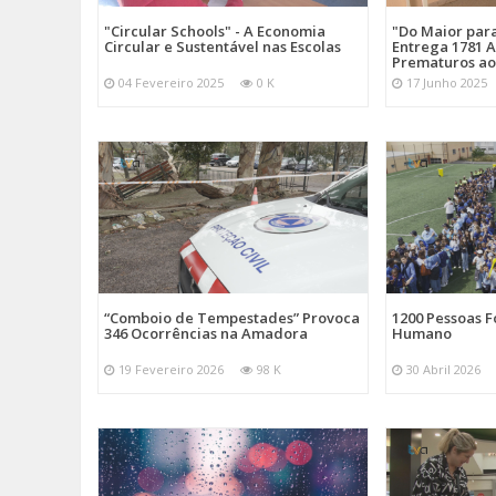
"Circular Schools" - A Economia
"Do Maior par
Circular e Sustentável nas Escolas
Entrega 1781 A
Prematuros ao
04 Fevereiro 2025
0 K
17 Junho 2025
“Comboio de Tempestades” Provoca
1200 Pessoas 
346 Ocorrências na Amadora
Humano
19 Fevereiro 2026
98 K
30 Abril 2026