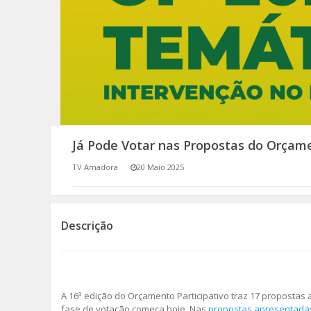
SOMOS TODOS EUROPEUS
ENCONTROS IMAGINÁRIOS
AMADORA LIGA À RESILIÊNCIA
VEMOS OUVIMOS E LEMOS
Já Pode Votar nas Propostas do Orçame
(RE) PENSAMENTOS
TV Amadora
20 Maio 2025
ECOMOVE-TE
HISTÓRIAS DE ABRIL
Descrição
A 16ª edição do Orçamento Participativo traz 17 propostas 
fase de votação começa hoje. Nas
propostas apresentada