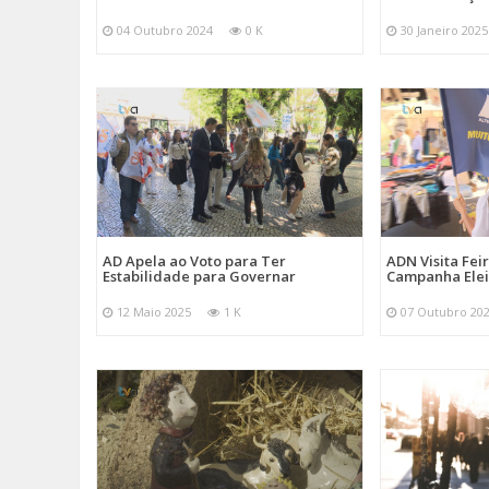
04 Outubro 2024
0 K
30 Janeiro 2025
AD Apela ao Voto para Ter
ADN Visita Fe
Estabilidade para Governar
Campanha Elei
12 Maio 2025
1 K
07 Outubro 20