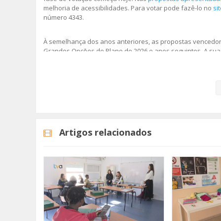
melhoria de acessibilidades. Para votar pode fazê-lo no
si
número 4343.
À semelhança dos anos anteriores, as propostas vencedor
Grandes Opções do Plano de 2026 e anos seguintes. A sua
Pode votar até dia 11 de Junho e não se esqueça que deve 
diferentes.
Imagem: CM Amadora
Artigos relacionados
Categorias
Noticias
Atualidade