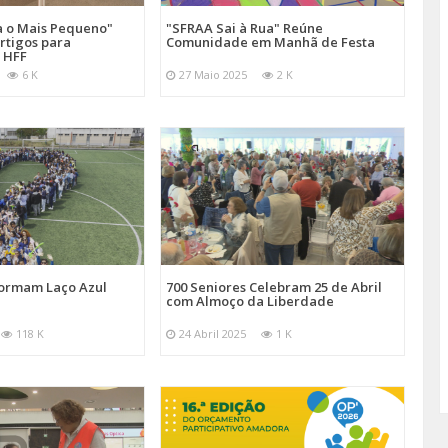
a o Mais Pequeno"
"SFRAA Sai à Rua" Reúne
rtigos para
Comunidade em Manhã de Festa
 HFF
6 K
27 Maio 2025
2 K
Formam Laço Azul
700 Seniores Celebram 25 de Abril
com Almoço da Liberdade
118 K
24 Abril 2025
1 K