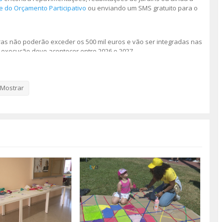
te do Orçamento Participativo
ou enviando um SMS gratuito para o
as não poderão exceder os 500 mil euros e vão ser integradas nas
 execução deve acontecer entre 2026 e 2027.
ter 18 ou mais anos e só tem disponíveis dois votos em propostas
Mostrar