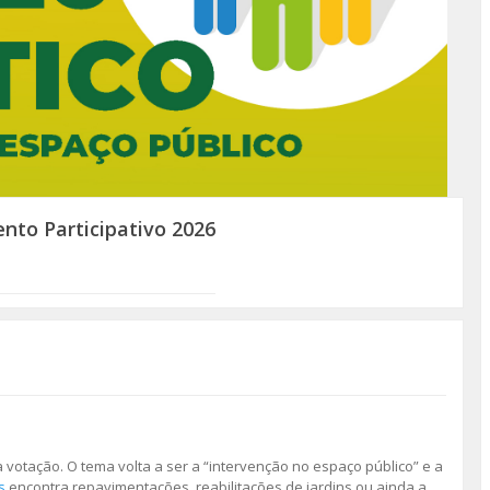
nto Participativo 2026
a votação. O tema volta a ser a “intervenção no espaço público” e a
s
encontra repavimentações, reabilitações de jardins ou ainda a