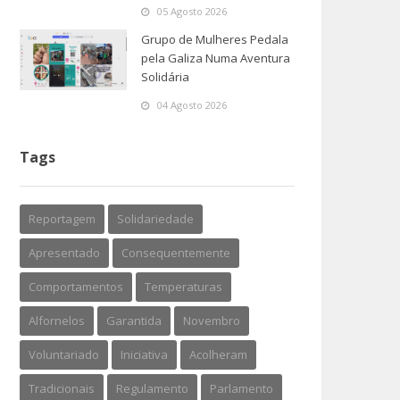
05 Agosto 2026
Grupo de Mulheres Pedala
pela Galiza Numa Aventura
Solidária
04 Agosto 2026
Tags
Reportagem
Solidariedade
Apresentado
Consequentemente
Comportamentos
Temperaturas
Alfornelos
Garantida
Novembro
Voluntariado
Iniciativa
Acolheram
Tradicionais
Regulamento
Parlamento