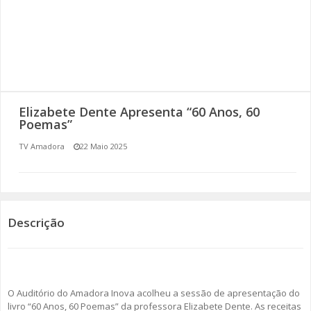
SOMOS TODOS EUROPEUS
ENCONTROS IMAGINÁRIOS
AMADORA LIGA À RESILIÊNCIA
Elizabete Dente Apresenta “60 Anos, 60
VEMOS OUVIMOS E LEMOS
Poemas”
TV Amadora
22 Maio 2025
(RE) PENSAMENTOS
ECOMOVE-TE
HISTÓRIAS DE ABRIL
Descrição
O Auditório do Amadora Inova acolheu a sessão de apresentação do
livro “60 Anos, 60 Poemas” da professora Elizabete Dente. As receitas