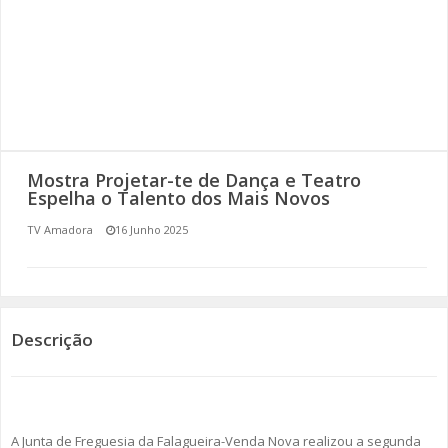
SOMOS TODOS EUROPEUS
ENCONTROS IMAGINÁRIOS
AMADORA LIGA À RESILIÊNCIA
VEMOS OUVIMOS E LEMOS
Mostra Projetar-te de Dança e Teatro
Espelha o Talento dos Mais Novos
(RE) PENSAMENTOS
TV Amadora
16 Junho 2025
ECOMOVE-TE
HISTÓRIAS DE ABRIL
Descrição
A Junta de Freguesia da Falagueira-Venda Nova realizou a segunda