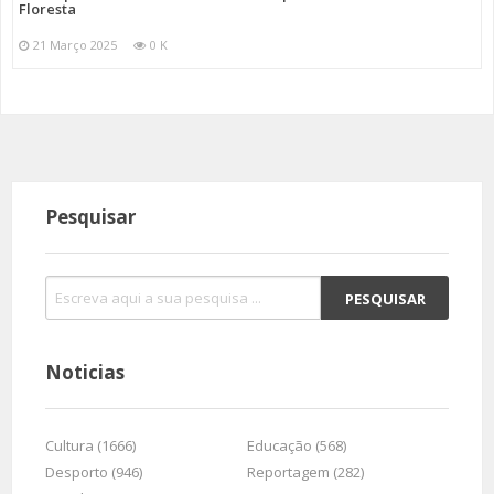
Floresta
21 Março 2025
0 K
Pesquisar
Noticias
Cultura (1666)
Educação (568)
Desporto (946)
Reportagem (282)