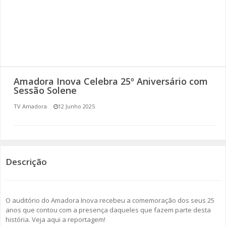
SOMOS TODOS EUROPEUS
ENCONTROS IMAGINÁRIOS
AMADORA LIGA À RESILIÊNCIA
Amadora Inova Celebra 25º Aniversário com
VEMOS OUVIMOS E LEMOS
Sessão Solene
TV Amadora
12 Junho 2025
(RE) PENSAMENTOS
ECOMOVE-TE
HISTÓRIAS DE ABRIL
Descrição
O auditório do Amadora Inova recebeu a comemoração dos seus 25
anos que contou com a presença daqueles que fazem parte desta
história. Veja aqui a reportagem!