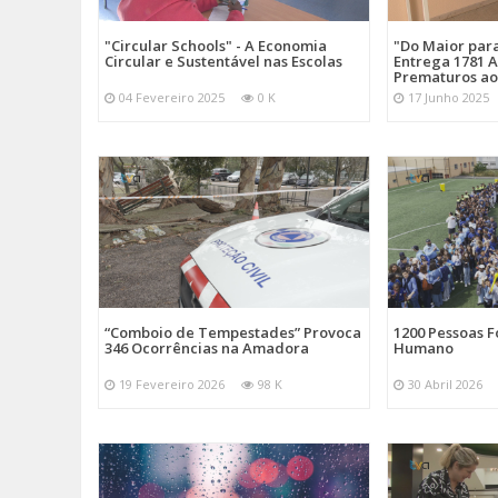
"Circular Schools" - A Economia
"Do Maior par
Circular e Sustentável nas Escolas
Entrega 1781 A
Prematuros ao
04 Fevereiro 2025
0 K
17 Junho 2025
“Comboio de Tempestades” Provoca
1200 Pessoas 
346 Ocorrências na Amadora
Humano
19 Fevereiro 2026
98 K
30 Abril 2026