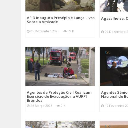
AFID Inaugura Presépio e Lança Livro
Agasalhe-se, C
Sobre a Amizade
05 Dezembro 2025
39 K
09 Dezembro 
Agentes de Proteção Civil Realizam
Agentes Sénior
Exercício de Evacuação na AURPI
Nacional de B
Brandoa
26 Março 2025
0 K
17 Fevereiro 2