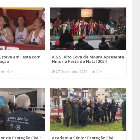
Esteve em Festa com
A.S.S. Alto Cova da Moura Apresenta
mação
Hino na Festa de Natal 2024
49 K
27 Dezembro 2024
0 K
r de Proteção Civil:
Academia Sénior Proteção Civil