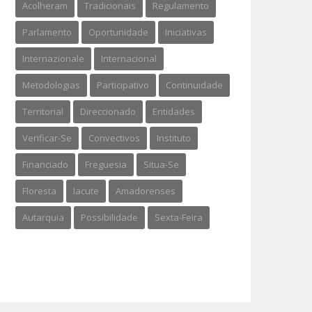
Acolheram
Tradicionais
Regulamento
Parlamento
Oportunidade
Iniciativas
Internazionale
Internacional
Metodologias
Participativo
Continuidade
Territorial
Direccionado
Entidades
Verificar-Se
Convectivos
Instituto
Financiado
Freguesia
Situa-Se
Floresta
Iacute
Amadorenses
Autarquia
Possibilidade
Sexta-Feira