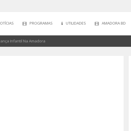
OTÍCIAS
PROGRAMAS
UTILIDADES
AMADORA BD
ança Infantil Na Amadora