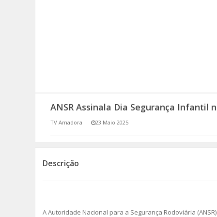
SOMOS TODOS EUROPEUS
ENCONTROS IMAGINÁRIOS
AMADORA LIGA À RESILIÊNCIA
VEMOS OUVIMOS E LEMOS
ANSR Assinala Dia Segurança Infantil
(RE) PENSAMENTOS
TV Amadora
23 Maio 2025
ECOMOVE-TE
HISTÓRIAS DE ABRIL
Descrição
A Autoridade Nacional para a Segurança Rodoviária (ANSR)