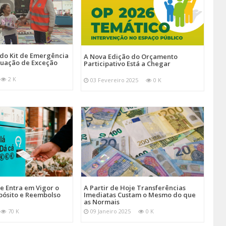
 do Kit de Emergência
A Nova Edição do Orçamento
tuação de Exceção
Participativo Está a Chegar
2 K
03 Fevereiro 2025
0 K
je Entra em Vigor o
A Partir de Hoje Transferências
pósito e Reembolso
Imediatas Custam o Mesmo do que
as Normais
70 K
09 Janeiro 2025
0 K