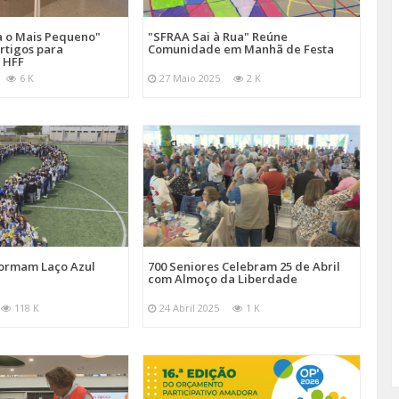
a o Mais Pequeno"
"SFRAA Sai à Rua" Reúne
rtigos para
Comunidade em Manhã de Festa
 HFF
6 K
27 Maio 2025
2 K
Formam Laço Azul
700 Seniores Celebram 25 de Abril
com Almoço da Liberdade
118 K
24 Abril 2025
1 K