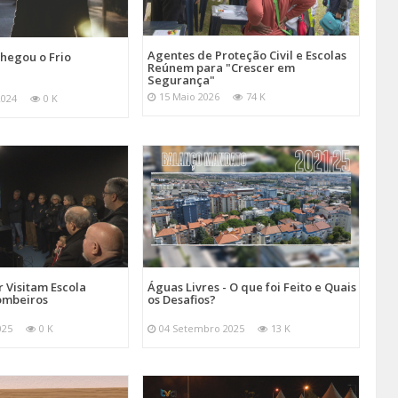
Agentes de Proteção Civil e Escolas
hegou o Frio
Reúnem para "Crescer em
Segurança"
15 Maio 2026
74 K
2024
0 K
 Visitam Escola
Águas Livres - O que foi Feito e Quais
ombeiros
os Desafios?
025
0 K
04 Setembro 2025
13 K