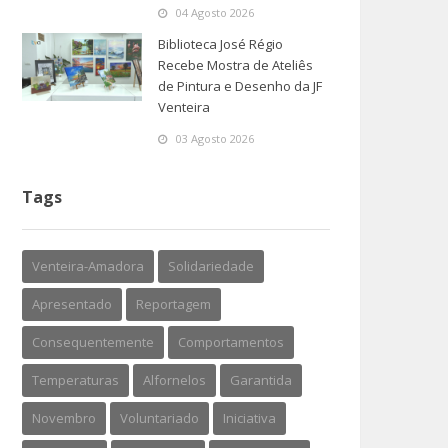
04 Agosto 2026
Biblioteca José Régio
Recebe Mostra de Ateliês
de Pintura e Desenho da JF
Venteira
03 Agosto 2026
Tags
Venteira-Amadora
Solidariedade
Apresentado
Reportagem
Consequentemente
Comportamentos
Temperaturas
Alfornelos
Garantida
Novembro
Voluntariado
Iniciativa