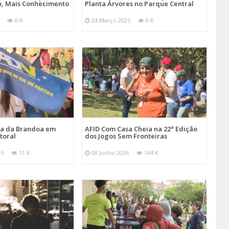
, Mais Conhecimento
Planta Árvores no Parque Central
0 K
24 Março 2025
0 K
ira da Brandoa em
AFID Com Casa Cheia na 22ª Edição
toral
dos Jogos Sem Fronteiras
25
11 K
08 Junho 2026
164 K