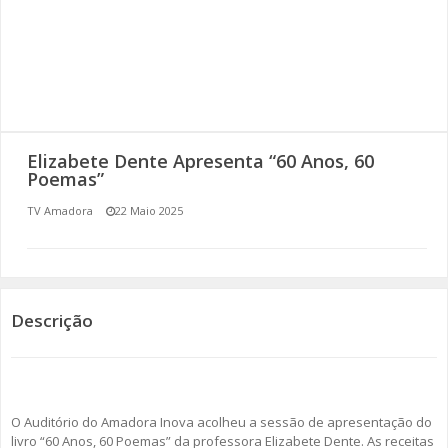
SOMOS TODOS EUROPEUS
ENCONTROS IMAGINÁRIOS
AMADORA LIGA À RESILIÊNCIA
Elizabete Dente Apresenta “60 Anos, 60
VEMOS OUVIMOS E LEMOS
Poemas”
TV Amadora
22 Maio 2025
(RE) PENSAMENTOS
ECOMOVE-TE
HISTÓRIAS DE ABRIL
Descrição
O Auditório do Amadora Inova acolheu a sessão de apresentação do
livro “60 Anos, 60 Poemas” da professora Elizabete Dente. As receitas