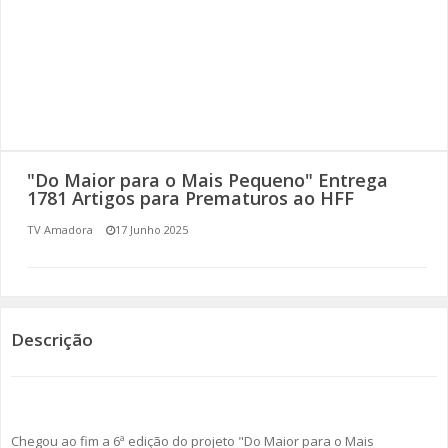
SOMOS TODOS EUROPEUS
ENCONTROS IMAGINÁRIOS
AMADORA LIGA À RESILIÊNCIA
VEMOS OUVIMOS E LEMOS
"Do Maior para o Mais Pequeno" Entrega
1781 Artigos para Prematuros ao HFF
(RE) PENSAMENTOS
TV Amadora
17 Junho 2025
ECOMOVE-TE
HISTÓRIAS DE ABRIL
Descrição
Chegou ao fim a 6ª edição do projeto "Do Maior para o Mais