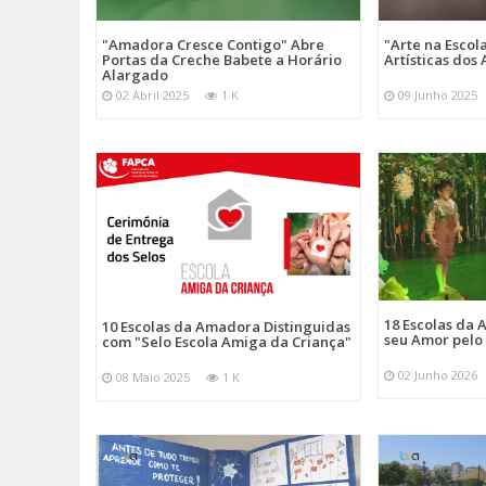
ES Seomara da Costa Primo - Grupo de Teatro Abremundos 
"Amadora Cresce Contigo" Abre
"Arte na Escol
ES da Amadora - Grupo de Teatro GruTEsco com a peça Ap
Portas da Creche Babete a Horário
Artísticas do
ES Fernando Namora - Grupo de Teatro A Malta com a peça
Alargado
02 Abril 2025
1 K
09 Junho 2025
Categorias
Noticias
Educação
18 Escolas da
10 Escolas da Amadora Distinguidas
seu Amor pelo
com "Selo Escola Amiga da Criança"
02 Junho 2026
08 Maio 2025
1 K