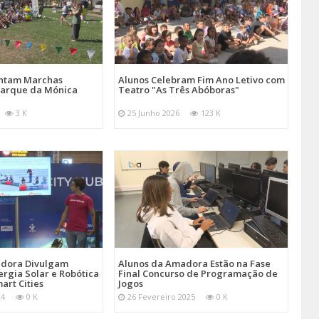
entam Marchas
Alunos Celebram Fim Ano Letivo com
Parque da Mónica
Teatro "As Três Abóboras"
3 K
25 Junho 2026
123 K
adora Divulgam
Alunos da Amadora Estão na Fase
ergia Solar e Robótica
Final Concurso de Programação de
art Cities
Jogos
24
0 K
26 Fevereiro 2025
0 K