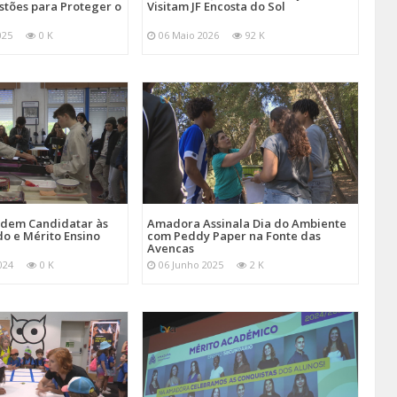
stões para Proteger o
Visitam JF Encosta do Sol
025
0 K
06 Maio 2026
92 K
Podem Candidatar às
Amadora Assinala Dia do Ambiente
do e Mérito Ensino
com Peddy Paper na Fonte das
Avencas
024
0 K
06 Junho 2025
2 K