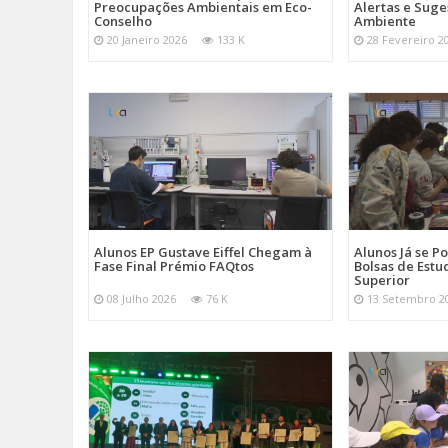
Preocupações Ambientais em Eco-
Alertas e Suge
Conselho
Ambiente
20 Janeiro 2026
133 K
28 Fevereiro 2
Alunos EP Gustave Eiffel Chegam à
Alunos Já se 
Fase Final Prémio FAQtos
Bolsas de Estu
Superior
08 Julho 2026
76 K
13 Setembro 2