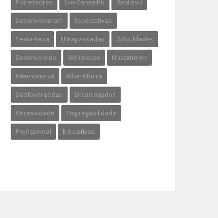
Professores
Eco-Conselho
Realizou
Desenvolveram
Espectativas
Sexta-Feira
Ultrapassadas
Dificuldades
Desenvolvido
Bibliotecas
Nascimento
Internacional
Alfarrobeira
Desfavorecidas
Encarregados
Necessidade
Empregabilidade
Profissional
Educativas