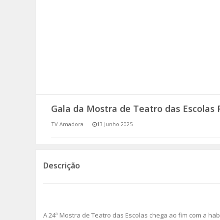
SOMOS TODOS EUROPEUS
ENCONTROS IMAGINÁRIOS
AMADORA LIGA À RESILIÊNCIA
VEMOS OUVIMOS E LEMOS
Gala da Mostra de Teatro das Escolas 
(RE) PENSAMENTOS
TV Amadora
13 Junho 2025
ECOMOVE-TE
HISTÓRIAS DE ABRIL
Descrição
A 24ª Mostra de Teatro das Escolas chega ao fim com a habi