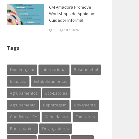
CM Amadora Promove
Workshops de Apoio ao
Cuidador Informal
05 Agosto 2026
Tags
Homenagem
Internacional
Basquetebol
Iniciativa
Estabelecimentos
Agrupamentos
Eco-Escolas
Agrupamento
Reportagem
Novamente
Candidatar-Se
Candidatura
Familiares
Participantes
DevJogadores