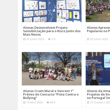
Alunas Desenvolvem Projeto
Alunos Apres
Sensibilização para o Risco Junto dos
Populares no 
Mais Novos
30 Junho 2025
3 K
30 Junho 2025
Alunos Criam Mural e Vencem 1º
Alunos da Am
Prémio do Concurso “Pinta Contra o
Projetos de En
Bullying”
no Portugal Sm
15 Abril 2026
84 K
10 Outubro 20