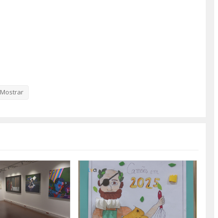
Pequenas Letras/Grandes Palavras
Mostrar
ssas com a peça O Rei Leão
lco com a peça Ynari - A menina das cinco tranças
com a peça Pairando sobre os palcos do tempo
(Des)Humanidade
 Imaginarte