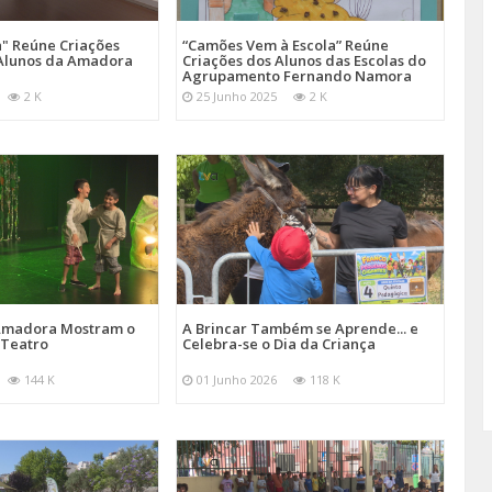
com a peça Esta guerra não é nossa, VIRA para a paz!
a" Reúne Criações
“Camões Vem à Escola” Reúne
enas um instante antes do fim do mundo
s Alunos da Amadora
Criações dos Alunos das Escolas do
 Antigona
Agrupamento Fernando Namora
2 K
25 Junho 2025
2 K
 Amadora Mostram o
A Brincar Também se Aprende... e
 Teatro
Celebra-se o Dia da Criança
144 K
01 Junho 2026
118 K