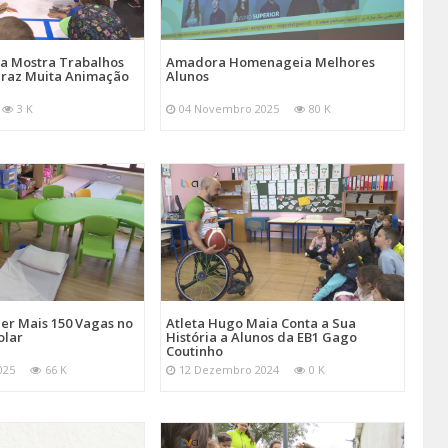
a Mostra Trabalhos
Amadora Homenageia Melhores
 Traz Muita Animação
Alunos
3 K
04 Novembro 2025
80 K
er Mais 150 Vagas no
Atleta Hugo Maia Conta a Sua
olar
História a Alunos da EB1 Gago
Coutinho
025
66 K
12 Dezembro 2024
0 K