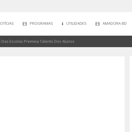
OTÍCIAS
PROGRAMAS
UTILIDADES
AMADORA BD
 Das Escolas Premeia Talento Dos Alunos