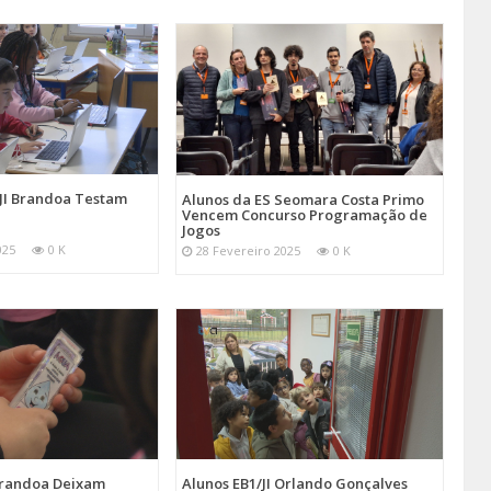
/JI Brandoa Testam
Alunos da ES Seomara Costa Primo
Vencem Concurso Programação de
Jogos
025
0 K
28 Fevereiro 2025
0 K
 Brandoa Deixam
Alunos EB1/JI Orlando Gonçalves