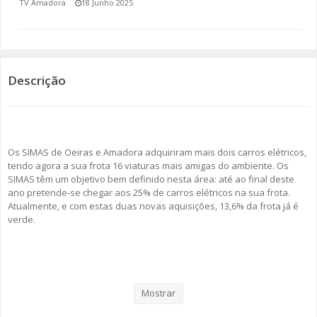
TV Amadora
18 Junho 2025
SOMOS TODOS EUROPEUS
ENCONTROS IMAGINÁRIOS
Descrição
AMADORA LIGA À RESILIÊNCIA
VEMOS OUVIMOS E LEMOS
Os SIMAS de Oeiras e Amadora adquiriram mais dois carros elétricos,
(RE) PENSAMENTOS
tendo agora a sua frota 16 viaturas mais amigas do ambiente. Os
SIMAS têm um objetivo bem definido nesta área: até ao final deste
ECOMOVE-TE
ano pretende-se chegar aos 25% de carros elétricos na sua frota.
Atualmente, e com estas duas novas aquisições, 13,6% da frota já é
HISTÓRIAS DE ABRIL
verde.
Como se pode ler no comunicado enviado por esta empresa
intermunicipal, “os SIMAS têm vindo, progressivamente, a transformar
a sua frota automóvel numa frota mais verde e a reduzir a pegada
Mostrar
ambiental.”