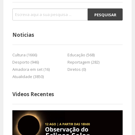
Noticias
Cultura (1666)
Educação (568)
Desporto (946)
Reportagem (282)
Amadora em set (16)
Diretos (0)
Atualidade (3850)
Videos Recentes