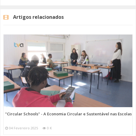
As duas viaturas adquiridas são ligeiras de mercadores com
autonomia de 320 quilómetros. Desta forma, reduz-se a poluição
Artigos relacionados
sonora, em meio urbano, e ao mesmo tempo não há a emissão de
gases poluentes.
Imagem: SIMAS de Oeiras e Amadora
Categorias
Noticias
Atualidade
"Circular Schools" - A Economia Circular e Sustentável nas Escolas
04 Fevereiro 2025
0 K