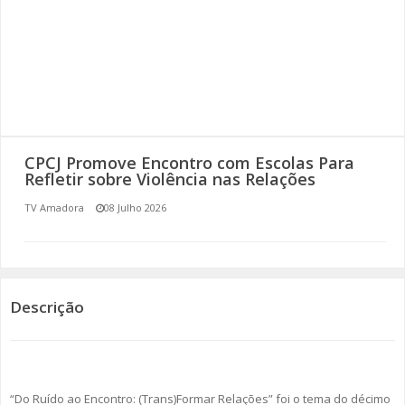
SOMOS TODOS EUROPEUS
ENCONTROS IMAGINÁRIOS
AMADORA LIGA À RESILIÊNCIA
VEMOS OUVIMOS E LEMOS
CPCJ Promove Encontro com Escolas Para
Refletir sobre Violência nas Relações
(RE) PENSAMENTOS
TV Amadora
08 Julho 2026
ECOMOVE-TE
HISTÓRIAS DE ABRIL
Descrição
“Do Ruído ao Encontro: (Trans)Formar Relações” foi o tema do décimo