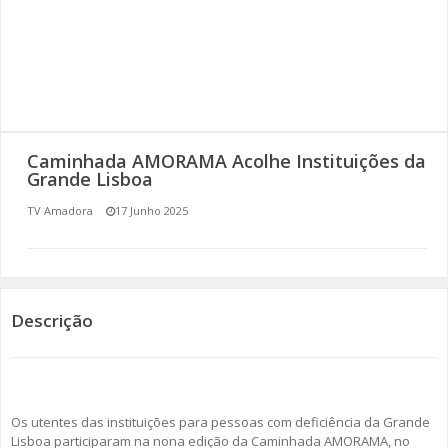
SOMOS TODOS EUROPEUS
ENCONTROS IMAGINÁRIOS
AMADORA LIGA À RESILIÊNCIA
Caminhada AMORAMA Acolhe Instituições da
VEMOS OUVIMOS E LEMOS
Grande Lisboa
TV Amadora
17 Junho 2025
(RE) PENSAMENTOS
ECOMOVE-TE
HISTÓRIAS DE ABRIL
Descrição
Os utentes das instituições para pessoas com deficiência da Grande
Lisboa participaram na nona edição da Caminhada AMORAMA, no