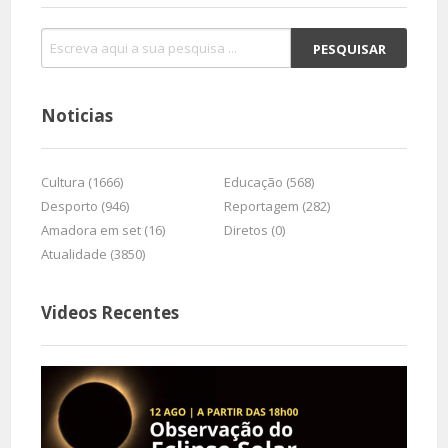
Noticias
Cultura (1666)
Educação (568)
Desporto (946)
Reportagem (282)
Amadora em set (16)
Diretos (0)
Atualidade (3850)
Videos Recentes