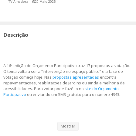
TV Amadora
20 Maio 2025
SOMOS TODOS EUROPEUS
ENCONTROS IMAGINÁRIOS
Descrição
AMADORA LIGA À RESILIÊNCIA
VEMOS OUVIMOS E LEMOS
A 16ª edição do Orçamento Participativo traz 17 propostas a votação.
(RE) PENSAMENTOS
O tema volta a ser a “intervenção no espaço público” e a fase de
votação começa hoje. Nas
propostas apresentadas
encontra
ECOMOVE-TE
repavimentações, reabilitações de jardins ou ainda a melhoria de
acessibilidades. Para votar pode fazê-lo no
site do Orçamento
HISTÓRIAS DE ABRIL
Participativo
ou enviando um SMS gratuito para o número 4343.
À semelhança dos anos anteriores, as propostas vencedoras não
poderão exceder os 500 mil euros e vão ser integradas nas Grandes
Opções do Plano de 2026 e anos seguintes. A sua execução deve
Mostrar
acontecer entre 2026 e 2027.