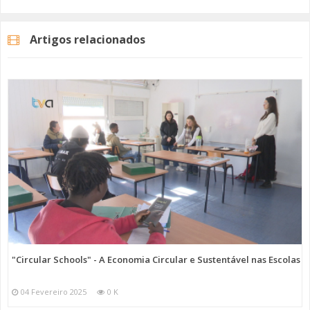
Pode votar até dia 11 de Junho e não se esqueça que deve ter 18 ou
mais anos e só tem disponíveis dois votos em propostas diferentes.
Artigos relacionados
Imagem: CM Amadora
Categorias
Noticias
Atualidade
"Circular Schools" - A Economia Circular e Sustentável nas Escolas
04 Fevereiro 2025
0 K