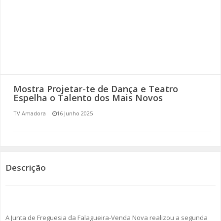
SOMOS TODOS EUROPEUS
ENCONTROS IMAGINÁRIOS
AMADORA LIGA À RESILIÊNCIA
VEMOS OUVIMOS E LEMOS
Mostra Projetar-te de Dança e Teatro
Espelha o Talento dos Mais Novos
(RE) PENSAMENTOS
TV Amadora
16 Junho 2025
ECOMOVE-TE
HISTÓRIAS DE ABRIL
Descrição
A Junta de Freguesia da Falagueira-Venda Nova realizou a segunda