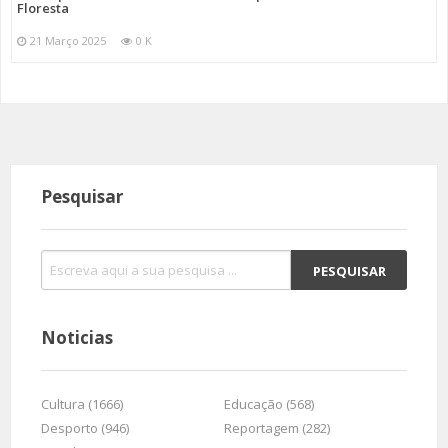
Floresta
21 Março 2025
0 K
Pesquisar
Noticias
Cultura (1666)
Educação (568)
Desporto (946)
Reportagem (282)