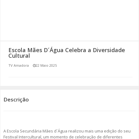
SOMOS TODOS EUROPEUS
ENCONTROS IMAGINÁRIOS
AMADORA LIGA À RESILIÊNCIA
Escola Mães D´Água Celebra a Diversidade
VEMOS OUVIMOS E LEMOS
Cultural
TV Amadora
22 Maio 2025
(RE) PENSAMENTOS
ECOMOVE-TE
HISTÓRIAS DE ABRIL
Descrição
A Escola Secundária Mães d´Água realizou mais uma edição do seu
Festival Intercultural, um momento de celebração de diferentes