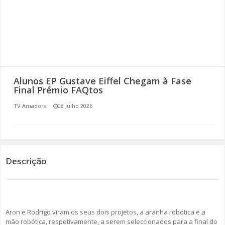
SOMOS TODOS EUROPEUS
ENCONTROS IMAGINÁRIOS
AMADORA LIGA À RESILIÊNCIA
Alunos EP Gustave Eiffel Chegam à Fase
VEMOS OUVIMOS E LEMOS
Final Prémio FAQtos
TV Amadora
08 Julho 2026
(RE) PENSAMENTOS
ECOMOVE-TE
HISTÓRIAS DE ABRIL
Descrição
Aron e Rodrigo viram os seus dois projetos, a aranha robótica e a
mão robótica, respetivamente, a serem seleccionados para a final do