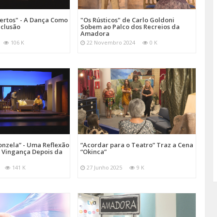
ertos" - A Dança Como
"Os Rústicos" de Carlo Goldoni
nclusão
Sobem ao Palco dos Recreios da
Amadora
106 K
22 Novembro 2024
0 K
onzela” - Uma Reflexão
“Acordar para o Teatro” Traz a Cena
e Vingança Depois da
“Okinca”
141 K
27 Junho 2025
9 K