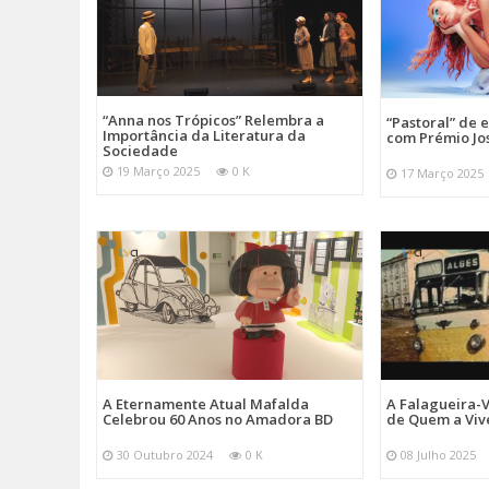
“Anna nos Trópicos” Relembra a
“Pastoral” de 
Importância da Literatura da
com Prémio Jo
Sociedade
19 Março 2025
0 K
17 Março 2025
A Eternamente Atual Mafalda
A Falagueira-
Celebrou 60 Anos no Amadora BD
de Quem a Viv
30 Outubro 2024
0 K
08 Julho 2025