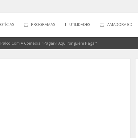
OTÍCIAS
PROGRAMAS
UTILIDADES
AMADORA BD
Palco Com A Comédia "Pagar?! Aqui Ninguém Paga!”