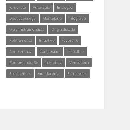
Jornalista
Autarquia
Entregou
Desassossego
Alentejano
Integrada
Multi-Instrumentista
Originalidade
Refinamento
Iniciativa
Fevereiro
Apresentada
Compositor
Trabalhar
Confundindo-Se
Literatura
Vencedora
Presidentes
Amadorense
Fernandes