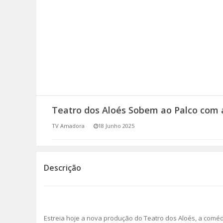
SOMOS TODOS EUROPEUS
ENCONTROS IMAGINÁRIOS
AMADORA LIGA À RESILIÊNCIA
VEMOS OUVIMOS E LEMOS
Teatro dos Aloés Sobem ao Palco com 
(RE) PENSAMENTOS
TV Amadora
18 Junho 2025
ECOMOVE-TE
HISTÓRIAS DE ABRIL
Descrição
Estreia hoje a nova produção do Teatro dos Aloés, a comé