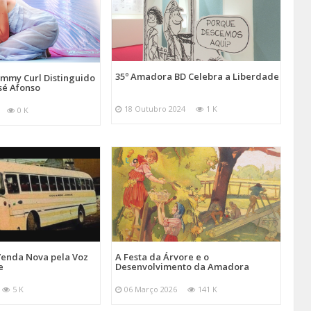
35º Amadora BD Celebra a Liberdade
emmy Curl Distinguido
sé Afonso
18 Outubro 2024
1 K
0 K
Venda Nova pela Voz
A Festa da Árvore e o
e
Desenvolvimento da Amadora
5 K
06 Março 2026
141 K