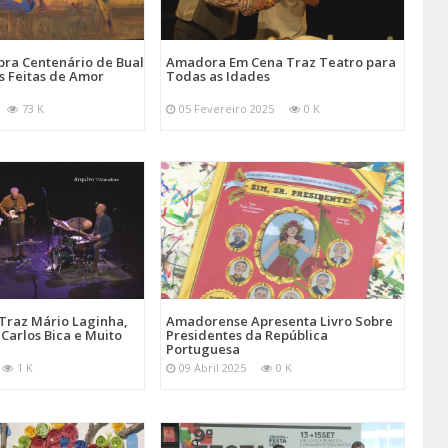
ra Centenário de Bual
Amadora Em Cena Traz Teatro para
s Feitas de Amor
Todas as Idades
73 K
05 Fevereiro 2025
0 K
Traz Mário Laginha,
Amadorense Apresenta Livro Sobre
Carlos Bica e Muito
Presidentes da República
Portuguesa
1 K
09 Abril 2025
0 K