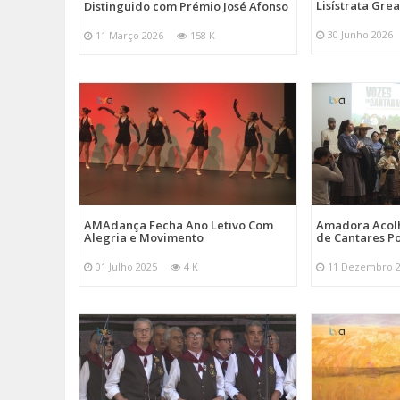
Lisístrata Gre
Distinguido com Prémio José Afonso
30 Junho 2026
11 Março 2026
158 K
AMAdança Fecha Ano Letivo Com
Amadora Acolh
Alegria e Movimento
de Cantares Po
01 Julho 2025
4 K
11 Dezembro 