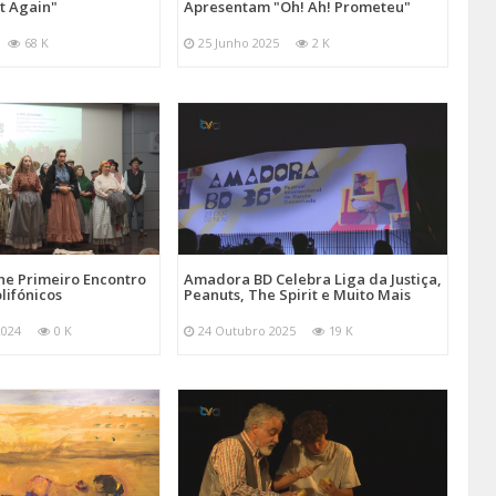
at Again"
Apresentam "Oh! Ah! Prometeu"
68 K
25 Junho 2025
2 K
e Primeiro Encontro
Amadora BD Celebra Liga da Justiça,
lifónicos
Peanuts, The Spirit e Muito Mais
2024
0 K
24 Outubro 2025
19 K