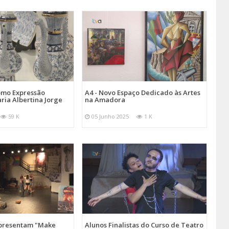
omo Expressão
A4 - Novo Espaço Dedicado às Artes
aria Albertina Jorge
na Amadora
59 K
05 Junho 2025
1 K
Apresentam "Make
Alunos Finalistas do Curso de Teatro