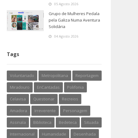
05 Agosto 2026
Grupo de Mulheres Pedala
pela Galiza Numa Aventura
Solidária
04 Agosto 2026
Tags
Voluntariado
Metropolitana
Reportagem
Miradouro
EnCantadas
Polifonia
Celavisa
Questionar
Recreios
Amadora
Irreverente
Personagem
Assinala
Biblioteca
Bedeteca
Situada
Internacional
Humanidade
Desenhada