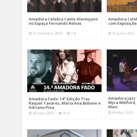
Amadora Celebra Cante Alentejano
Amadora Celeb
no Espaço Fernando Relvas
com Exposiçõe
10 Setembro 2024
0 K
29 Junho 2026
Amadora Jazz 
Amadora Fado: 14ª Edição Traz
Myra Melford, 
Raquel Tavares, Maria Ana Bobone e
Mais
Adriano Pina
06 Maio 2025
28 Julho 2026
41 K