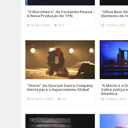
"O Marinheiro" de Fernando Pessoa -
"Olhos Bem Ab
A Nova Produção do TPN
Elemento de I
22 Abril 2026
76 K
15 Junho 2026
"Storm" da Quorum Dance Company
“A Morte e a D
Alerta para o Aquecimento Global
Sobre Justiça 
Ditadura
28 Janeiro 2025
0 K
20 Março 2026