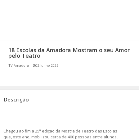
SOMOS TODOS EUROPEUS
ENCONTROS IMAGINÁRIOS
AMADORA LIGA À RESILIÊNCIA
18 Escolas da Amadora Mostram o seu Amor
VEMOS OUVIMOS E LEMOS
pelo Teatro
TV Amadora
02 Junho 2026
(RE) PENSAMENTOS
ECOMOVE-TE
HISTÓRIAS DE ABRIL
Descrição
Chegou ao fim a 25ª edição da Mostra de Teatro das Escolas
que, este ano, mobilizou cerca de 400 pessoas entre alunos,