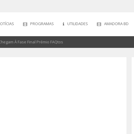
OTÍCIAS
PROGRAMAS
UTILIDADES
AMADORA BD
 Chegam À Fase Final Prémio FAQtos