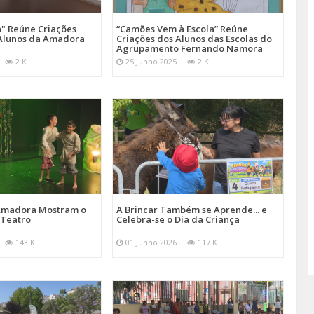
a" Reúne Criações
“Camões Vem à Escola” Reúne
s Alunos da Amadora
Criações dos Alunos das Escolas do
Agrupamento Fernando Namora
2 K
25 Junho 2025
2 K
 Amadora Mostram o
A Brincar Também se Aprende... e
 Teatro
Celebra-se o Dia da Criança
143 K
01 Junho 2026
117 K