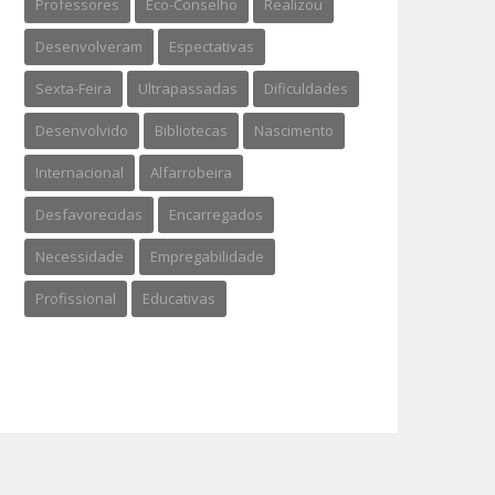
Professores
Eco-Conselho
Realizou
Desenvolveram
Espectativas
Sexta-Feira
Ultrapassadas
Dificuldades
Desenvolvido
Bibliotecas
Nascimento
Internacional
Alfarrobeira
Desfavorecidas
Encarregados
Necessidade
Empregabilidade
Profissional
Educativas