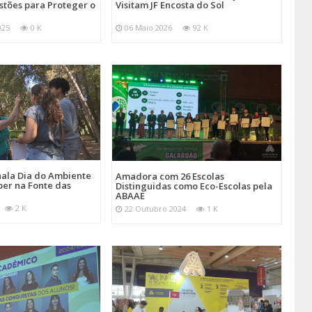
stões para Proteger o
Visitam JF Encosta do Sol
025
0 K
06 Maio 2026
92 K
ala Dia do Ambiente
Amadora com 26 Escolas
er na Fonte das
Distinguidas como Eco-Escolas pela
ABAAE
2 K
22 Outubro 2024
1 K