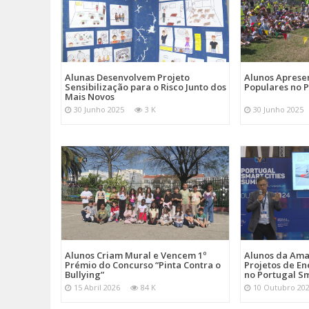
Alunas Desenvolvem Projeto
Alunos Apres
Sensibilização para o Risco Junto dos
Populares no 
Mais Novos
30 Junho 2025
3 K
30 Junho 2025
Alunos Criam Mural e Vencem 1º
Alunos da Am
Prémio do Concurso “Pinta Contra o
Projetos de En
Bullying”
no Portugal Sm
15 Abril 2026
84 K
10 Outubro 20