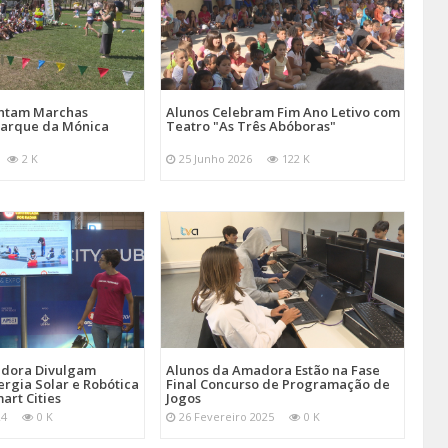
entam Marchas
Alunos Celebram Fim Ano Letivo com
Parque da Mónica
Teatro "As Três Abóboras"
2 K
25 Junho 2026
122 K
adora Divulgam
Alunos da Amadora Estão na Fase
ergia Solar e Robótica
Final Concurso de Programação de
art Cities
Jogos
24
0 K
26 Fevereiro 2025
0 K