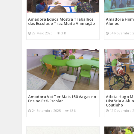
Amadora Educa Mostra Trabalhos
Amadora Home
das Escolas e Traz Muita Animação
Alunos
29 Maio 2025
3 K
04 Novembro 
Amadora Vai Ter Mais 150 Vagas no
Atleta Hugo M
Ensino Pré-Escolar
História a Alu
Coutinho
24 Setembro 2025
66 K
12 Dezembro 