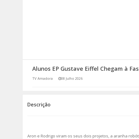
SOMOS TODOS EUROPEUS
ENCONTROS IMAGINÁRIOS
AMADORA LIGA À RESILIÊNCIA
VEMOS OUVIMOS E LEMOS
Alunos EP Gustave Eiffel Chegam à Fas
(RE) PENSAMENTOS
TV Amadora
08 Julho 2026
ECOMOVE-TE
HISTÓRIAS DE ABRIL
Descrição
Aron e Rodrigo viram os seus dois projetos, a aranha robó