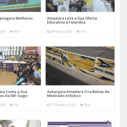
nageia Melhores
Amadora Leva a Sua Oferta
Educativa à Futurália
2025
80 K
28 Março 2025
0 K
aia Conta a Sua
Autarquia Amadora Cria Bolsas de
nos da EB1 Gago
Mestrado Artístico
2024
0 K
31 Outubro 2025
62 K