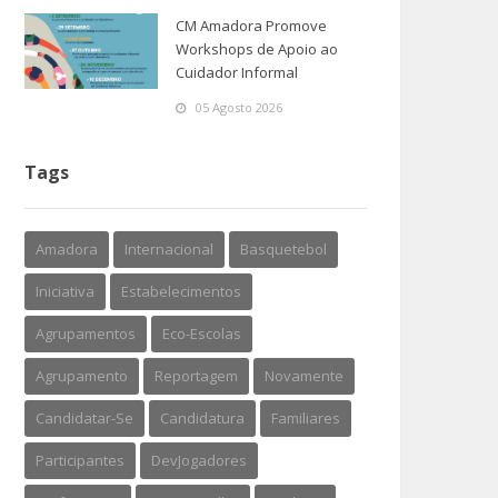
CM Amadora Promove
Workshops de Apoio ao
Cuidador Informal
05 Agosto 2026
Tags
Amadora
Internacional
Basquetebol
Iniciativa
Estabelecimentos
Agrupamentos
Eco-Escolas
Agrupamento
Reportagem
Novamente
Candidatar-Se
Candidatura
Familiares
Participantes
DevJogadores