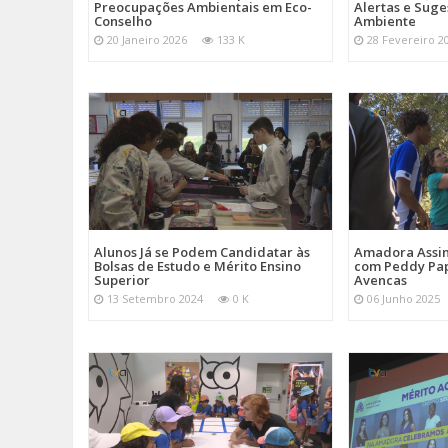
Preocupações Ambientais em Eco-
Alertas e Suge
Conselho
Ambiente
20 Janeiro 2026
133 K
28 Fevereiro 2
Alunos Já se Podem Candidatar às
Amadora Assin
Bolsas de Estudo e Mérito Ensino
com Peddy Pap
Superior
Avencas
13 Setembro 2024
0 K
06 Junho 2025