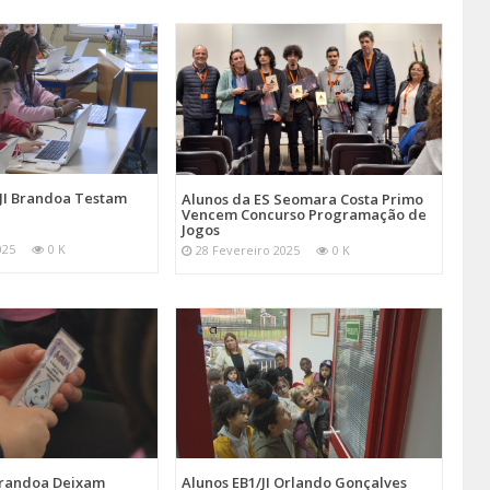
/JI Brandoa Testam
Alunos da ES Seomara Costa Primo
Vencem Concurso Programação de
Jogos
025
0 K
28 Fevereiro 2025
0 K
 Brandoa Deixam
Alunos EB1/JI Orlando Gonçalves