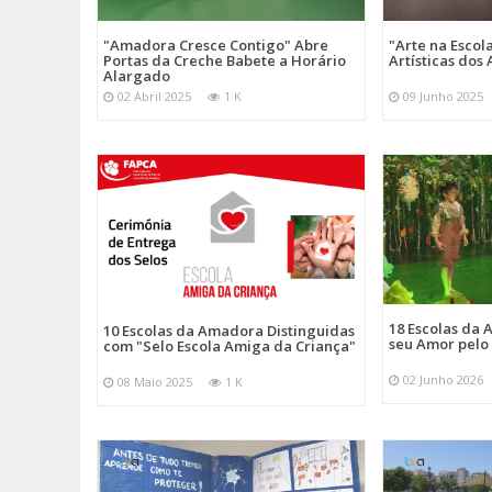
"Amadora Cresce Contigo" Abre
"Arte na Escol
Portas da Creche Babete a Horário
Artísticas do
Alargado
02 Abril 2025
1 K
09 Junho 2025
18 Escolas da
10 Escolas da Amadora Distinguidas
seu Amor pelo
com "Selo Escola Amiga da Criança"
02 Junho 2026
08 Maio 2025
1 K