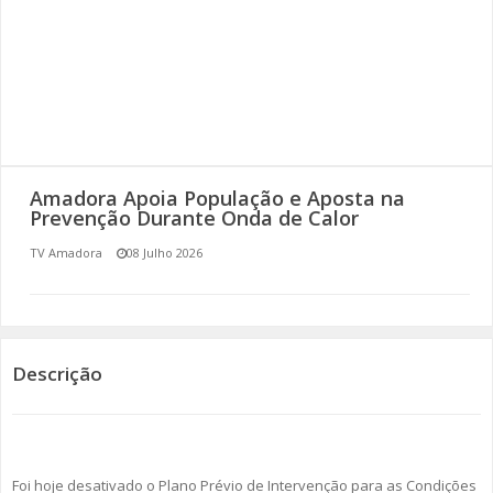
SOMOS TODOS EUROPEUS
ENCONTROS IMAGINÁRIOS
AMADORA LIGA À RESILIÊNCIA
VEMOS OUVIMOS E LEMOS
Amadora Apoia População e Aposta na
Prevenção Durante Onda de Calor
(RE) PENSAMENTOS
TV Amadora
08 Julho 2026
ECOMOVE-TE
HISTÓRIAS DE ABRIL
Descrição
Foi hoje desativado o Plano Prévio de Intervenção para as Condições