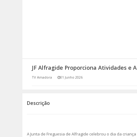
SOMOS TODOS EUROPEUS
ENCONTROS IMAGINÁRIOS
AMADORA LIGA À RESILIÊNCIA
VEMOS OUVIMOS E LEMOS
JF Alfragide Proporciona Atividades e
(RE) PENSAMENTOS
TV Amadora
01 Junho 2026
ECOMOVE-TE
HISTÓRIAS DE ABRIL
Descrição
A Junta de Freguesia de Alfragide celebrou o dia da crian