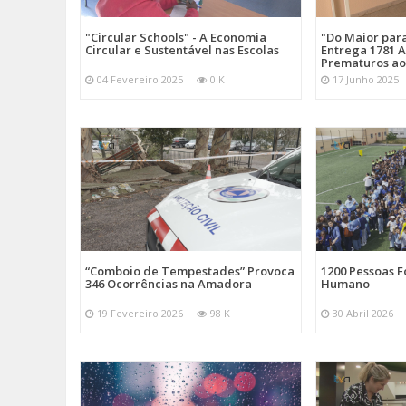
"Circular Schools" - A Economia
"Do Maior par
Circular e Sustentável nas Escolas
Entrega 1781 A
Prematuros ao
04 Fevereiro 2025
0 K
17 Junho 2025
“Comboio de Tempestades” Provoca
1200 Pessoas 
346 Ocorrências na Amadora
Humano
19 Fevereiro 2026
98 K
30 Abril 2026