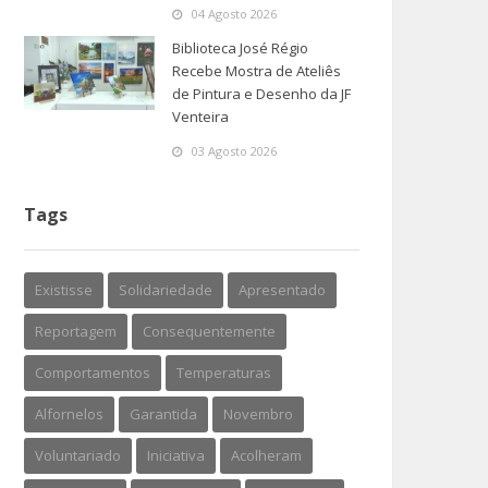
04 Agosto 2026
Biblioteca José Régio
Recebe Mostra de Ateliês
de Pintura e Desenho da JF
Venteira
03 Agosto 2026
Tags
Existisse
Solidariedade
Apresentado
Reportagem
Consequentemente
Comportamentos
Temperaturas
Alfornelos
Garantida
Novembro
Voluntariado
Iniciativa
Acolheram