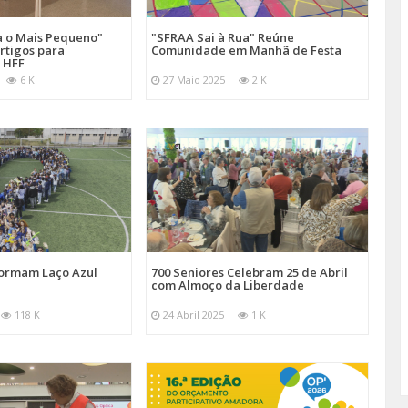
a o Mais Pequeno"
"SFRAA Sai à Rua" Reúne
rtigos para
Comunidade em Manhã de Festa
 HFF
6 K
27 Maio 2025
2 K
Formam Laço Azul
700 Seniores Celebram 25 de Abril
com Almoço da Liberdade
118 K
24 Abril 2025
1 K