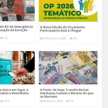
 do Kit de Emergência
A Nova Edição do Orçamento
tuação de Exceção
Participativo Está a Chegar
2 K
03 Fevereiro 2025
0 K
je Entra em Vigor o
A Partir de Hoje Transferências
pósito e Reembolso
Imediatas Custam o Mesmo do que
as Normais
70 K
09 Janeiro 2025
0 K