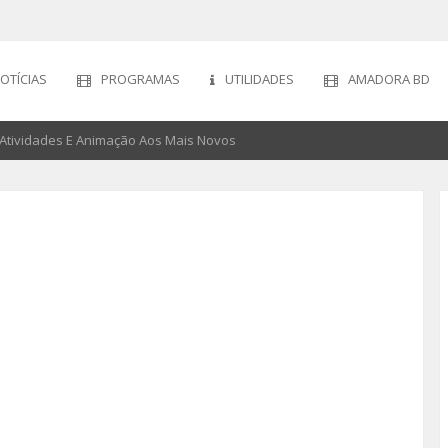
OTÍCIAS
PROGRAMAS
UTILIDADES
AMADORA BD
a Atividades E Animação Aos Mais Novos