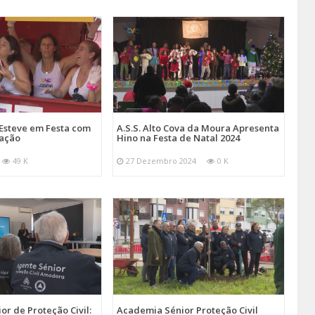
Esteve em Festa com
A.S.S. Alto Cova da Moura Apresenta
mação
Hino na Festa de Natal 2024
49 K
27 Dezembro 2024
0 K
r de Proteção Civil:
Academia Sénior Proteção Civil