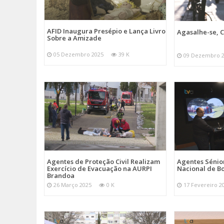
AFID Inaugura Presépio e Lança Livro
Agasalhe-se, C
Sobre a Amizade
05 Dezembro 2025
39 K
09 Dezembro 
Agentes de Proteção Civil Realizam
Agentes Sénior
Exercício de Evacuação na AURPI
Nacional de B
Brandoa
26 Março 2025
0 K
17 Fevereiro 2