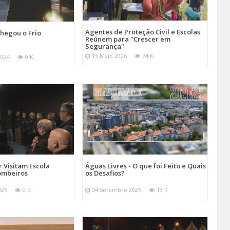
Agentes de Proteção Civil e Escolas
hegou o Frio
Reúnem para "Crescer em
Segurança"
15 Maio 2026
74 K
2024
0 K
 Visitam Escola
Águas Livres - O que foi Feito e Quais
ombeiros
os Desafios?
025
0 K
04 Setembro 2025
13 K