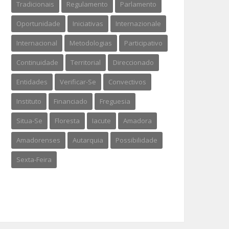
Tradicionais
Regulamento
Parlamento
Oportunidade
Iniciativas
Internazionale
Internacional
Metodologias
Participativo
Continuidade
Territorial
Direccionado
Entidades
Verificar-Se
Convectivos
Instituto
Financiado
Freguesia
Situa-Se
Floresta
Iacute
Amadora
Amadorenses
Autarquia
Possibilidade
Sexta-Feira