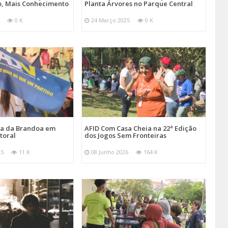
, Mais Conhecimento
Planta Árvores no Parque Central
0 K
24 Março 2025
0 K
ira da Brandoa em
AFID Com Casa Cheia na 22ª Edição
toral
dos Jogos Sem Fronteiras
25
11 K
08 Junho 2026
164 K