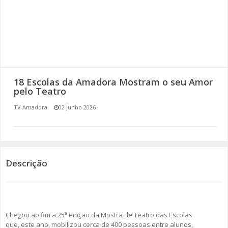
SOMOS TODOS EUROPEUS
ENCONTROS IMAGINÁRIOS
AMADORA LIGA À RESILIÊNCIA
18 Escolas da Amadora Mostram o seu Amor
VEMOS OUVIMOS E LEMOS
pelo Teatro
TV Amadora
02 Junho 2026
(RE) PENSAMENTOS
ECOMOVE-TE
HISTÓRIAS DE ABRIL
Descrição
Chegou ao fim a 25ª edição da Mostra de Teatro das Escolas
que, este ano, mobilizou cerca de 400 pessoas entre alunos,