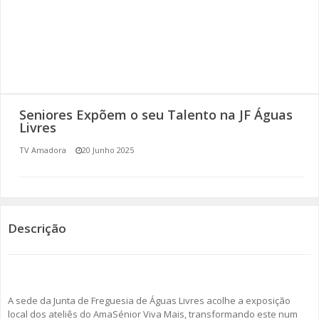
SOMOS TODOS EUROPEUS
ENCONTROS IMAGINÁRIOS
AMADORA LIGA À RESILIÊNCIA
Seniores Expõem o seu Talento na JF Águas
VEMOS OUVIMOS E LEMOS
Livres
TV Amadora
20 Junho 2025
(RE) PENSAMENTOS
ECOMOVE-TE
HISTÓRIAS DE ABRIL
Descrição
A sede da Junta de Freguesia de Águas Livres acolhe a exposição
local dos ateliês do AmaSénior Viva Mais, transformando este num