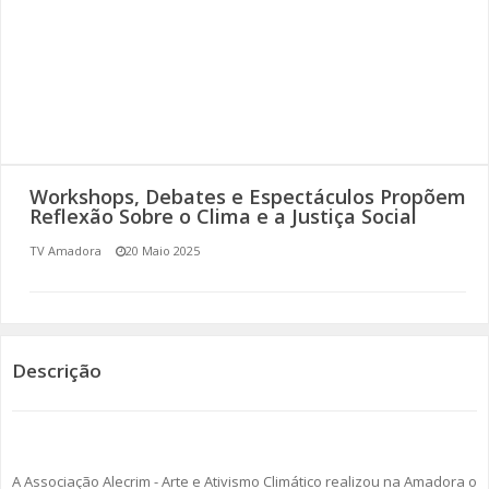
SOMOS TODOS EUROPEUS
ENCONTROS IMAGINÁRIOS
AMADORA LIGA À RESILIÊNCIA
VEMOS OUVIMOS E LEMOS
Workshops, Debates e Espectáculos Propõem
Reflexão Sobre o Clima e a Justiça Social
(RE) PENSAMENTOS
TV Amadora
20 Maio 2025
ECOMOVE-TE
HISTÓRIAS DE ABRIL
Descrição
A Associação Alecrim - Arte e Ativismo Climático realizou na Amadora o