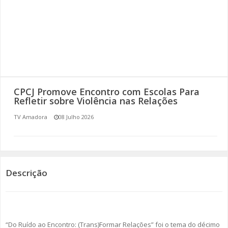
SOMOS TODOS EUROPEUS
ENCONTROS IMAGINÁRIOS
AMADORA LIGA À RESILIÊNCIA
VEMOS OUVIMOS E LEMOS
CPCJ Promove Encontro com Escolas Para
Refletir sobre Violência nas Relações
(RE) PENSAMENTOS
TV Amadora
08 Julho 2026
ECOMOVE-TE
HISTÓRIAS DE ABRIL
Descrição
“Do Ruído ao Encontro: (Trans)Formar Relações” foi o tema do décimo