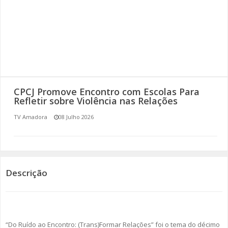
SOMOS TODOS EUROPEUS
ENCONTROS IMAGINÁRIOS
AMADORA LIGA À RESILIÊNCIA
VEMOS OUVIMOS E LEMOS
CPCJ Promove Encontro com Escolas Para
Refletir sobre Violência nas Relações
(RE) PENSAMENTOS
TV Amadora
08 Julho 2026
ECOMOVE-TE
HISTÓRIAS DE ABRIL
Descrição
“Do Ruído ao Encontro: (Trans)Formar Relações” foi o tema do décimo