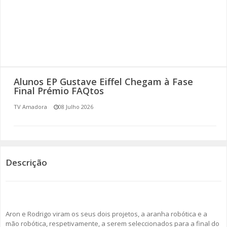
SOMOS TODOS EUROPEUS
ENCONTROS IMAGINÁRIOS
AMADORA LIGA À RESILIÊNCIA
Alunos EP Gustave Eiffel Chegam à Fase
VEMOS OUVIMOS E LEMOS
Final Prémio FAQtos
TV Amadora
08 Julho 2026
(RE) PENSAMENTOS
ECOMOVE-TE
HISTÓRIAS DE ABRIL
Descrição
Aron e Rodrigo viram os seus dois projetos, a aranha robótica e a
mão robótica, respetivamente, a serem seleccionados para a final do