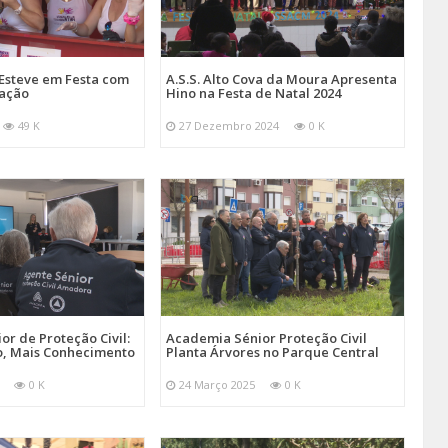
Esteve em Festa com
A.S.S. Alto Cova da Moura Apresenta
mação
Hino na Festa de Natal 2024
49 K
27 Dezembro 2024
0 K
r de Proteção Civil:
Academia Sénior Proteção Civil
, Mais Conhecimento
Planta Árvores no Parque Central
0 K
24 Março 2025
0 K