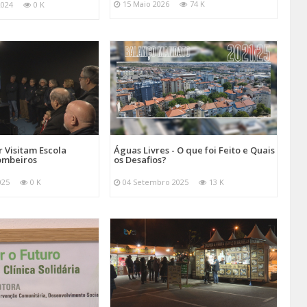
15 Maio 2026
74 K
2024
0 K
 Visitam Escola
Águas Livres - O que foi Feito e Quais
ombeiros
os Desafios?
025
0 K
04 Setembro 2025
13 K