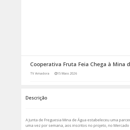
SOMOS TODOS EUROPEUS
ENCONTROS IMAGINÁRIOS
AMADORA LIGA À RESILIÊNCIA
VEMOS OUVIMOS E LEMOS
Cooperativa Fruta Feia Chega à Mina 
(RE) PENSAMENTOS
TV Amadora
15 Maio 2026
ECOMOVE-TE
HISTÓRIAS DE ABRIL
Descrição
A Junta de Freguesia Mina de Água estabeleceu uma parceri
uma vez por semana, aos inscritos no projeto, no Mercado