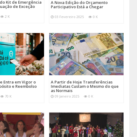
 do Kit de Emergência
A Nova Edição do Orçamento
tuação de Exceção
Participativo Está a Chegar
2 K
03 Fevereiro 2025
0 K
je Entra em Vigor o
A Partir de Hoje Transferências
pósito e Reembolso
Imediatas Custam o Mesmo do que
as Normais
70 K
09 Janeiro 2025
0 K