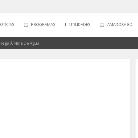
OTÍCIAS
PROGRAMAS
UTILIDADES
AMADORA BD
Chega À Mina De Água