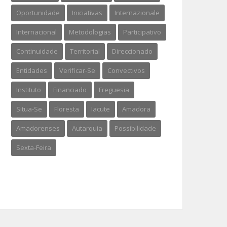
Oportunidade
Iniciativas
Internazionale
Internacional
Metodologias
Participativo
Continuidade
Territorial
Direccionado
Entidades
Verificar-Se
Convectivos
Instituto
Financiado
Freguesia
Situa-Se
Floresta
Iacute
Amadora
Amadorenses
Autarquia
Possibilidade
Sexta-Feira