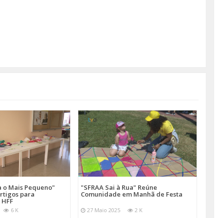
a o Mais Pequeno"
"SFRAA Sai à Rua" Reúne
rtigos para
Comunidade em Manhã de Festa
 HFF
6 K
27 Maio 2025
2 K