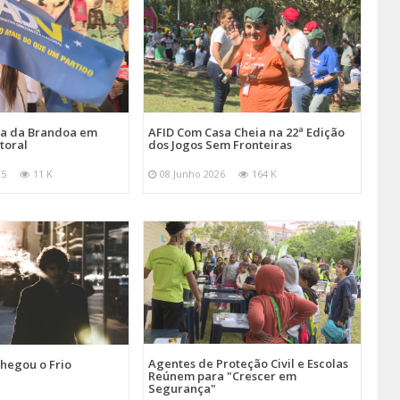
ira da Brandoa em
AFID Com Casa Cheia na 22ª Edição
toral
dos Jogos Sem Fronteiras
25
11 K
08 Junho 2026
164 K
Agentes de Proteção Civil e Escolas
hegou o Frio
Reúnem para "Crescer em
Segurança"