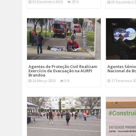
05 Dezembro 2025
39 K
09 Dezembro 
Agentes de Proteção Civil Realizam
Agentes Sénior
Exercício de Evacuação na AURPI
Nacional de B
Brandoa
26 Março 2025
0 K
17 Fevereiro 2