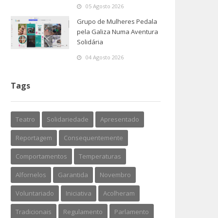
05 Agosto 2026
Grupo de Mulheres Pedala
pela Galiza Numa Aventura
Solidária
04 Agosto 2026
Tags
Teatro
Solidariedade
Apresentado
Reportagem
Consequentemente
Comportamentos
Temperaturas
Alfornelos
Garantida
Novembro
Voluntariado
Iniciativa
Acolheram
Tradicionais
Regulamento
Parlamento