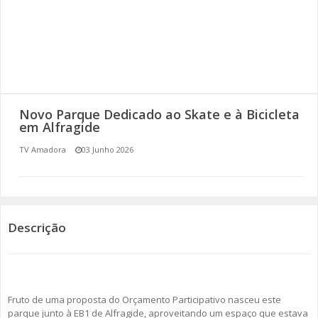
SOMOS TODOS EUROPEUS
ENCONTROS IMAGINÁRIOS
AMADORA LIGA À RESILIÊNCIA
Novo Parque Dedicado ao Skate e à Bicicleta
VEMOS OUVIMOS E LEMOS
em Alfragide
TV Amadora
03 Junho 2026
(RE) PENSAMENTOS
ECOMOVE-TE
HISTÓRIAS DE ABRIL
Descrição
Fruto de uma proposta do Orçamento Participativo nasceu este
parque junto à EB1 de Alfragide, aproveitando um espaço que estava