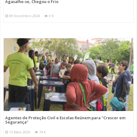
Agasalhe-se, Chegou o Frio
09 Dezembro 2024
0 K
Agentes de Proteção Civil e Escolas Reúnem para "Crescer em
Segurança"
15 Maio 2026
74 K