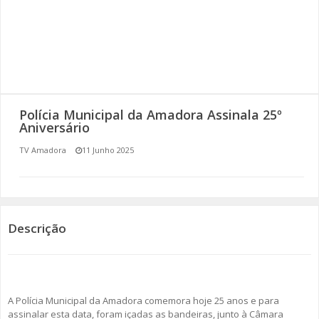
SOMOS TODOS EUROPEUS
ENCONTROS IMAGINÁRIOS
AMADORA LIGA À RESILIÊNCIA
Polícia Municipal da Amadora Assinala 25º
VEMOS OUVIMOS E LEMOS
Aniversário
TV Amadora
11 Junho 2025
(RE) PENSAMENTOS
ECOMOVE-TE
HISTÓRIAS DE ABRIL
Descrição
A Polícia Municipal da Amadora comemora hoje 25 anos e para
assinalar esta data, foram içadas as bandeiras, junto à Câmara