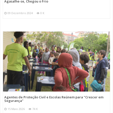
Agasalhe-se, Chegou o Frio
09 Dezembro 2024
0 K
Agentes de Proteção Civil e Escolas Reúnem para "Crescer em
Segurança"
15 Maio 2026
74 K