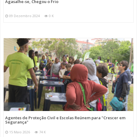
Agasalhe-se, Chegou o Frio
09 Dezembro 2024
0 K
Agentes de Proteção Civil e Escolas Reúnem para "Crescer em
Segurança"
15 Maio 2026
74 K