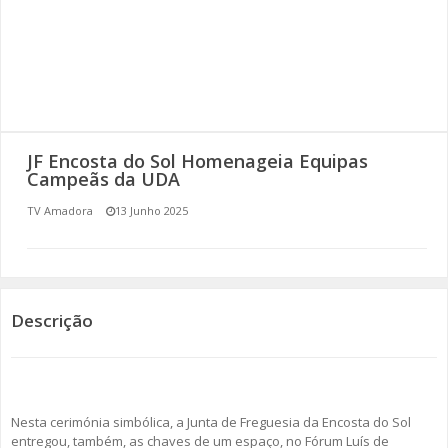
SOMOS TODOS EUROPEUS
ENCONTROS IMAGINÁRIOS
AMADORA LIGA À RESILIÊNCIA
JF Encosta do Sol Homenageia Equipas
VEMOS OUVIMOS E LEMOS
Campeãs da UDA
TV Amadora
13 Junho 2025
(RE) PENSAMENTOS
ECOMOVE-TE
HISTÓRIAS DE ABRIL
Descrição
Nesta cerimónia simbólica, a Junta de Freguesia da Encosta do Sol
entregou, também, as chaves de um espaço, no Fórum Luís de