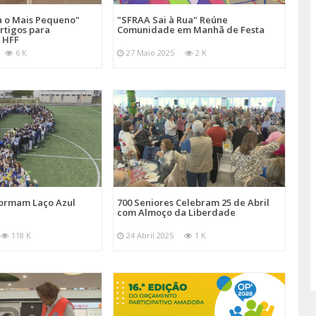
a o Mais Pequeno"
"SFRAA Sai à Rua" Reúne
rtigos para
Comunidade em Manhã de Festa
 HFF
6 K
27 Maio 2025
2 K
Formam Laço Azul
700 Seniores Celebram 25 de Abril
com Almoço da Liberdade
118 K
24 Abril 2025
1 K