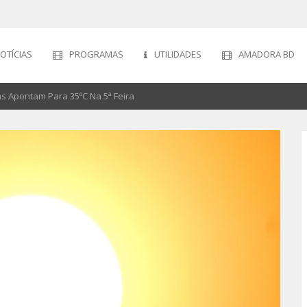
OTÍCIAS
PROGRAMAS
UTILIDADES
AMADORA BD
s Apontam Para 35ºC Na 5ª Feira