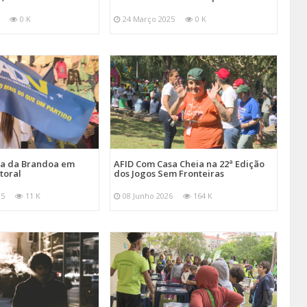
0 K
24 Março 2025
0 K
ira da Brandoa em
AFID Com Casa Cheia na 22ª Edição
toral
dos Jogos Sem Fronteiras
25
11 K
08 Junho 2026
164 K