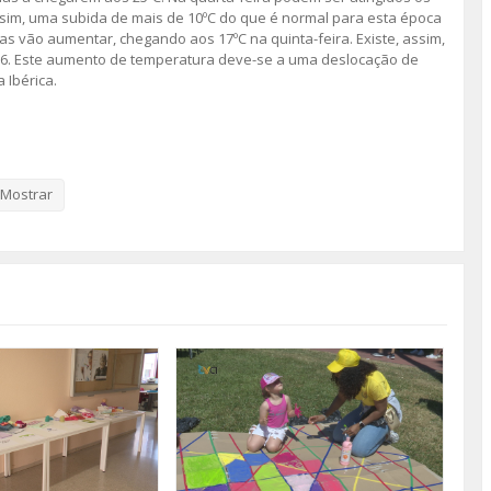
assim, uma subida de mais de 10ºC do que é normal para esta época
 vão aumentar, chegando aos 17ºC na quinta-feira. Existe, assim,
2026. Este aumento de temperatura deve-se a uma deslocação de
 Ibérica.
essoas mais vulneráveis, pessoas idosas, crianças e pacientes com
 como manter-se hidratado, evitar a exposição ao sol, de forma
ações ao aumento de temperatura.
Mostrar