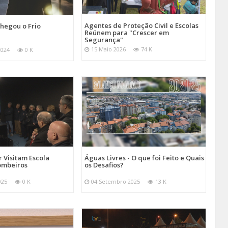
Agentes de Proteção Civil e Escolas
hegou o Frio
Reúnem para "Crescer em
Segurança"
15 Maio 2026
74 K
2024
0 K
 Visitam Escola
Águas Livres - O que foi Feito e Quais
ombeiros
os Desafios?
025
0 K
04 Setembro 2025
13 K