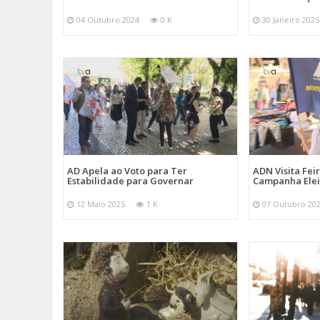
04 Outubro 2024
0 K
30 Janeiro 2025
AD Apela ao Voto para Ter
ADN Visita Fe
Estabilidade para Governar
Campanha Elei
12 Maio 2025
1 K
07 Outubro 20