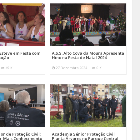
Esteve em Festa com
A.S.S. Alto Cova da Moura Apresenta
mação
Hino na Festa de Natal 2024
49 K
27 Dezembro 2024
0 K
r de Proteção Civil:
Academia Sénior Proteção Civil
, Mais Conhecimento
Planta Árvores no Parque Central