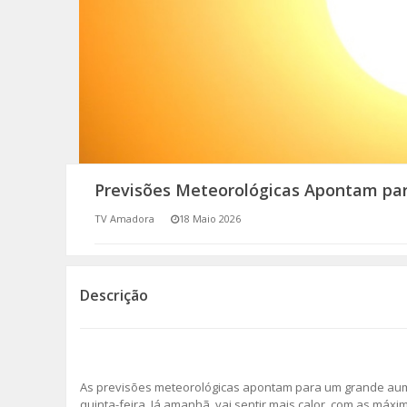
SOMOS TODOS EUROPEUS
ENCONTROS IMAGINÁRIOS
AMADORA LIGA À RESILIÊNCIA
VEMOS OUVIMOS E LEMOS
Previsões Meteorológicas Apontam para
(RE) PENSAMENTOS
TV Amadora
18 Maio 2026
ECOMOVE-TE
HISTÓRIAS DE ABRIL
Descrição
As previsões meteorológicas apontam para um grande au
quinta-feira. Já amanhã, vai sentir mais calor, com as máx