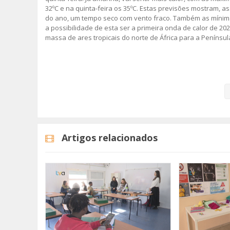
32ºC e na quinta-feira os 35ºC. Estas previsões mostram, 
do ano, um tempo seco com vento fraco. Também as mínimas
a possibilidade de esta ser a primeira onda de calor de 
massa de ares tropicais do norte de África para a Península
A Proteção Civil da Amadora alerta, assim, os grupos de p
doenças crónicas, para adotarem medidas de autoproteção,
prolongada, nas horas de maior calor e adaptar as habit
Imagem: Unsplash
Artigos relacionados
Categorias
Noticias
Atualidade