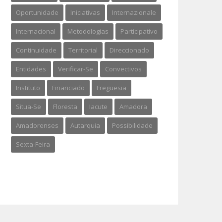
Oportunidade
Iniciativas
Internazionale
Internacional
Metodologias
Participativo
Continuidade
Territorial
Direccionado
Entidades
Verificar-Se
Convectivos
Instituto
Financiado
Freguesia
Situa-Se
Floresta
Iacute
Amadora
Amadorenses
Autarquia
Possibilidade
Sexta-Feira