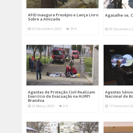
AFID Inaugura Presépio e Lança Livro
Agasalhe-se, C
Sobre a Amizade
05 Dezembro 2025
39 K
09 Dezembro 
Agentes de Proteção Civil Realizam
Agentes Sénior
Exercício de Evacuação na AURPI
Nacional de B
Brandoa
26 Março 2025
0 K
17 Fevereiro 2