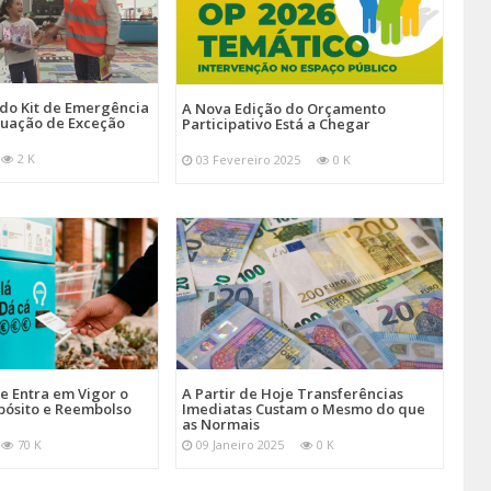
 do Kit de Emergência
A Nova Edição do Orçamento
tuação de Exceção
Participativo Está a Chegar
2 K
03 Fevereiro 2025
0 K
je Entra em Vigor o
A Partir de Hoje Transferências
pósito e Reembolso
Imediatas Custam o Mesmo do que
as Normais
70 K
09 Janeiro 2025
0 K