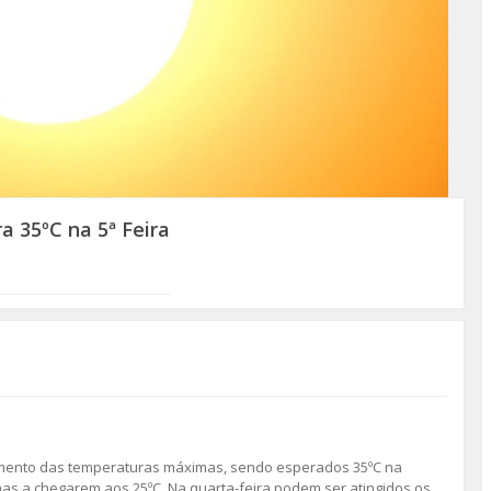
 35ºC na 5ª Feira
mento das temperaturas máximas, sendo esperados 35ºC na
imas a chegarem aos 25ºC. Na quarta-feira podem ser atingidos os