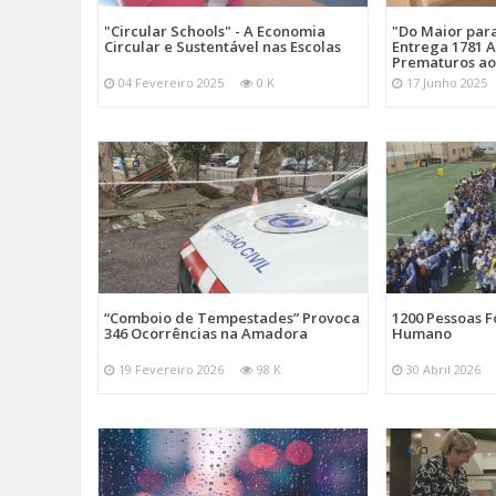
"Circular Schools" - A Economia
"Do Maior par
Circular e Sustentável nas Escolas
Entrega 1781 A
Prematuros ao
04 Fevereiro 2025
0 K
17 Junho 2025
“Comboio de Tempestades” Provoca
1200 Pessoas 
346 Ocorrências na Amadora
Humano
19 Fevereiro 2026
98 K
30 Abril 2026