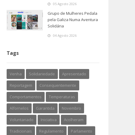
05 Agosto 2026
Grupo de Mulheres Pedala
pela Galiza Numa Aventura
Solidária
04 Agosto 2026
Tags
Venha
Solidariedade
Apresentado
Reportagem
Consequentemente
Comportamentos
Temperaturas
Alfornelos
Garantida
Novembro
Voluntariado
Iniciativa
Acolheram
Tradicionais
Regulamento
Parlamento