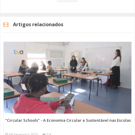
A Junta de Freguesia de Encosta do Sol alcançou o segundo melhor
resultado a nível nacional, na categoria de freguesias com mais de 10
mil eleitores. Desde 2019, que esta junta de freguesia participa nesta
Artigos relacionados
iniciativa nacional, tendo obtido uma pontuação de 59%. Em 2021,
chegou ao grau prata e em 2023 conquistou o ouro, mantendo, agora,
essa distinção.
Na comunicação publicada por esta autarquia esta considera que
este percurso evidencia “uma evolução sólida e um forte
compromisso com a sustentabilidade local”.
Imagem: Junta de Freguesia Encosta do Sol
Categorias
Noticias
Atualidade
"Circular Schools" - A Economia Circular e Sustentável nas Escolas
04 Fevereiro 2025
0 K