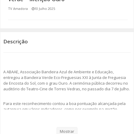
TV Amadora
10 Julho 2025
SOMOS TODOS EUROPEUS
ENCONTROS IMAGINÁRIOS
AMADORA LIGA À RESILIÊNCIA
Descrição
VEMOS OUVIMOS E LEMOS
(RE) PENSAMENTOS
A ABAAE, Associação Bandeira Azul de Ambiente e Educação,
entregou a Bandeira Verde Eco-Freguesias XXI à Junta de Freguesia
ECOMOVE-TE
de Encosta do Sol, com o grau Ouro. A cerimónia pública decorreu no
auditório do Teatro-Cine de Torres Vedras, no passado dia 7 de Julho.
HISTÓRIAS DE ABRIL
Para este reconhecimento contou a boa pontuação alcançada pela
autarquia em vários indicadores, como por exemplo na gestão
ambiental, no trabalho realizado no espaço público e verde, na
biodiversidade, na informação e participação cívica, nos serviços de
proximidade, mobilidade e promoção da economia local.
Mostrar