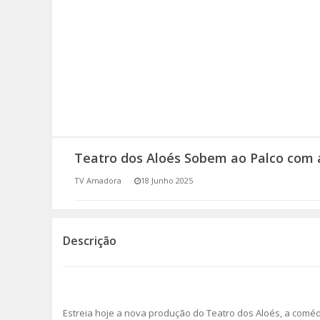
SOMOS TODOS EUROPEUS
ENCONTROS IMAGINÁRIOS
AMADORA LIGA À RESILIÊNCIA
VEMOS OUVIMOS E LEMOS
Teatro dos Aloés Sobem ao Palco com 
(RE) PENSAMENTOS
TV Amadora
18 Junho 2025
ECOMOVE-TE
HISTÓRIAS DE ABRIL
Descrição
Estreia hoje a nova produção do Teatro dos Aloés, a comé