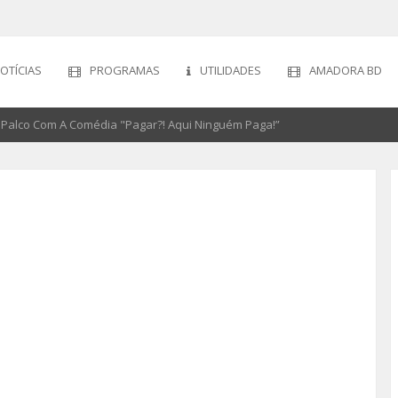
OTÍCIAS
PROGRAMAS
UTILIDADES
AMADORA BD
Palco Com A Comédia "Pagar?! Aqui Ninguém Paga!”