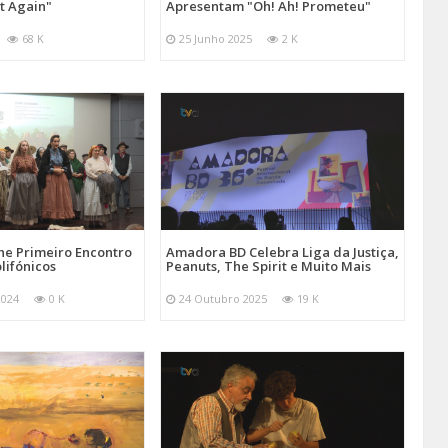
at Again"
Apresentam "Oh! Ah! Prometeu"
68 K
25 Junho 2025
2 K
e Primeiro Encontro
Amadora BD Celebra Liga da Justiça,
lifónicos
Peanuts, The Spirit e Muito Mais
2024
0 K
24 Outubro 2025
19 K