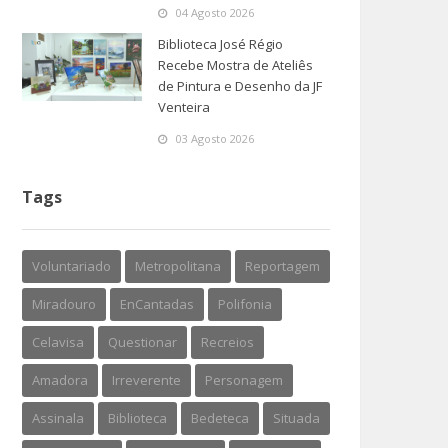
04 Agosto 2026
Biblioteca José Régio
Recebe Mostra de Ateliês
de Pintura e Desenho da JF
Venteira
03 Agosto 2026
Tags
Voluntariado
Metropolitana
Reportagem
Miradouro
EnCantadas
Polifonia
Celavisa
Questionar
Recreios
Amadora
Irreverente
Personagem
Assinala
Biblioteca
Bedeteca
Situada