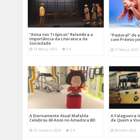
“Anna nos Trópicos” Relembra a
“Pastoral” de 
Importância da Literatura da
com Prémio Jo
Sociedade
19 Março 2025
0 K
17 Março 2025
A Eternamente Atual Mafalda
A Falagueira-
Celebrou 60 Anos no Amadora BD
de Quem a Viv
30 Outubro 2024
0 K
08 Julho 2025