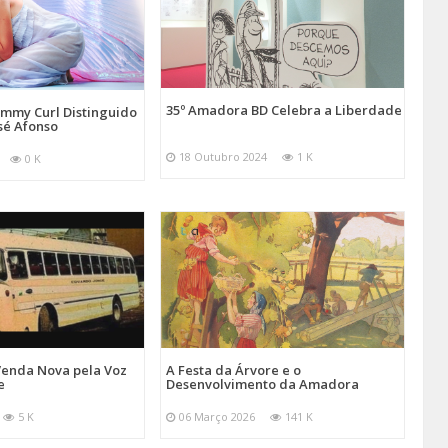
35º Amadora BD Celebra a Liberdade
emmy Curl Distinguido
sé Afonso
18 Outubro 2024
1 K
0 K
Venda Nova pela Voz
A Festa da Árvore e o
e
Desenvolvimento da Amadora
5 K
06 Março 2026
141 K