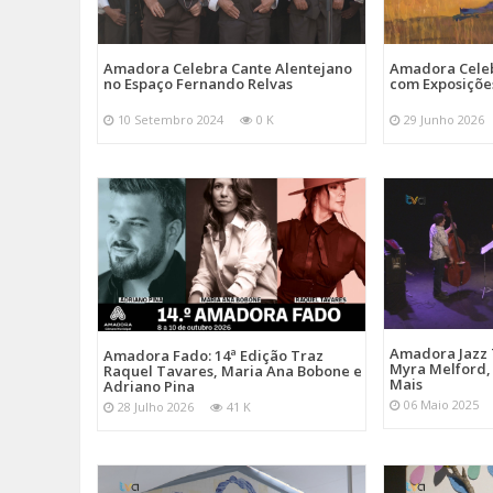
Amadora Celebra Cante Alentejano
Amadora Celeb
no Espaço Fernando Relvas
com Exposiçõe
10 Setembro 2024
0 K
29 Junho 2026
Amadora Jazz 
Amadora Fado: 14ª Edição Traz
Myra Melford, 
Raquel Tavares, Maria Ana Bobone e
Mais
Adriano Pina
06 Maio 2025
28 Julho 2026
41 K