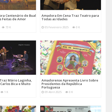
ra Centenário de Bual
Amadora Em Cena Traz Teatro para
s Feitas de Amor
Todas as Idades
73 K
05 Fevereiro 2025
0 K
Traz Mário Laginha,
Amadorense Apresenta Livro Sobre
Carlos Bica e Muito
Presidentes da República
Portuguesa
1 K
09 Abril 2025
0 K