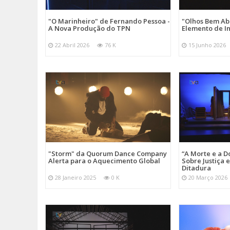
"O Marinheiro" de Fernando Pessoa -
"Olhos Bem Ab
A Nova Produção do TPN
Elemento de I
22 Abril 2026
76 K
15 Junho 2026
"Storm" da Quorum Dance Company
“A Morte e a D
Alerta para o Aquecimento Global
Sobre Justiça 
Ditadura
28 Janeiro 2025
0 K
20 Março 2026