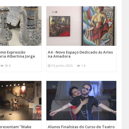
omo Expressão
A4 - Novo Espaço Dedicado às Artes
aria Albertina Jorge
na Amadora
59 K
05 Junho 2025
1 K
Apresentam "Make
Alunos Finalistas do Curso de Teatro