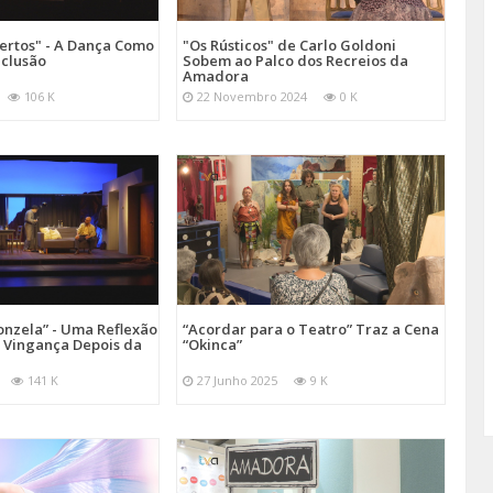
ertos" - A Dança Como
"Os Rústicos" de Carlo Goldoni
nclusão
Sobem ao Palco dos Recreios da
Amadora
106 K
22 Novembro 2024
0 K
onzela” - Uma Reflexão
“Acordar para o Teatro” Traz a Cena
e Vingança Depois da
“Okinca”
141 K
27 Junho 2025
9 K