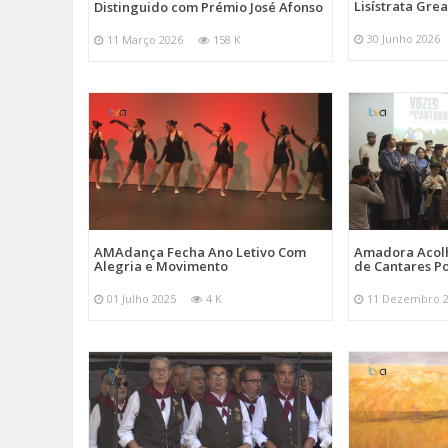
Lisístrata Gre
Distinguido com Prémio José Afonso
30 Junho 2026
11 Março 2026
158 K
AMAdança Fecha Ano Letivo Com
Amadora Acolh
Alegria e Movimento
de Cantares Po
01 Julho 2025
4 K
11 Dezembro 