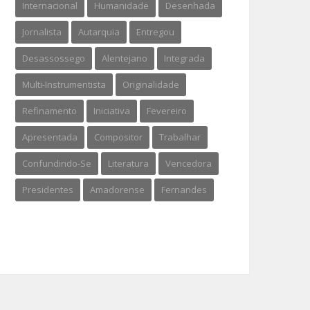
Internacional
Humanidade
Desenhada
Jornalista
Autarquia
Entregou
Desassossego
Alentejano
Integrada
Multi-Instrumentista
Originalidade
Refinamento
Iniciativa
Fevereiro
Apresentada
Compositor
Trabalhar
Confundindo-Se
Literatura
Vencedora
Presidentes
Amadorense
Fernandes