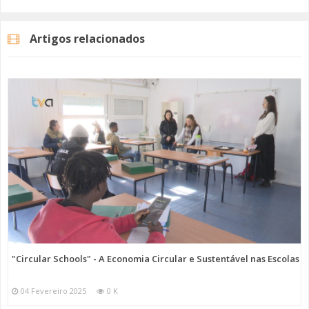
As duas viaturas adquiridas são ligeiras de mercadores com
autonomia de 320 quilómetros. Desta forma, reduz-se a poluição
Artigos relacionados
sonora, em meio urbano, e ao mesmo tempo não há a emissão de
gases poluentes.
Imagem: SIMAS de Oeiras e Amadora
Categorias
Noticias
Atualidade
"Circular Schools" - A Economia Circular e Sustentável nas Escolas
04 Fevereiro 2025
0 K