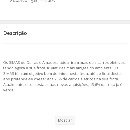
TV Amadora
18 Junho 2025
SOMOS TODOS EUROPEUS
ENCONTROS IMAGINÁRIOS
Descrição
AMADORA LIGA À RESILIÊNCIA
VEMOS OUVIMOS E LEMOS
Os SIMAS de Oeiras e Amadora adquiriram mais dois carros elétricos,
(RE) PENSAMENTOS
tendo agora a sua frota 16 viaturas mais amigas do ambiente. Os
SIMAS têm um objetivo bem definido nesta área: até ao final deste
ECOMOVE-TE
ano pretende-se chegar aos 25% de carros elétricos na sua frota.
Atualmente, e com estas duas novas aquisições, 13,6% da frota já é
HISTÓRIAS DE ABRIL
verde.
Como se pode ler no comunicado enviado por esta empresa
intermunicipal, “os SIMAS têm vindo, progressivamente, a transformar
a sua frota automóvel numa frota mais verde e a reduzir a pegada
Mostrar
ambiental.”