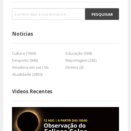
Noticias
Cultura (1666)
Educação (568)
Desporto (946)
Reportagem (282)
Amadora em set (16)
Diretos (0)
Atualidade (3850)
Videos Recentes