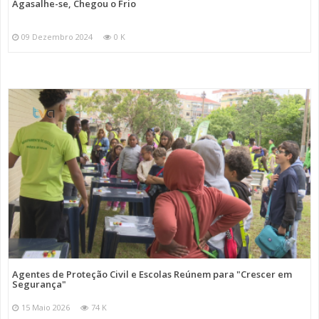
Agasalhe-se, Chegou o Frio
09 Dezembro 2024
0 K
Agentes de Proteção Civil e Escolas Reúnem para "Crescer em
Segurança"
15 Maio 2026
74 K