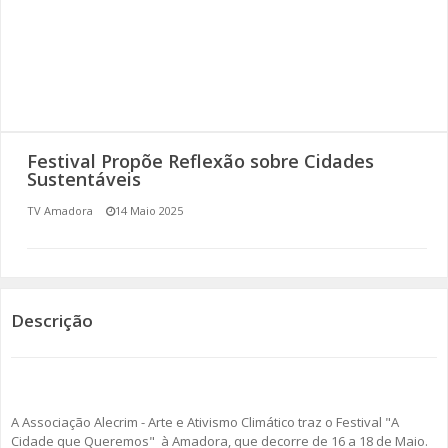
SOMOS TODOS EUROPEUS
ENCONTROS IMAGINÁRIOS
AMADORA LIGA À RESILIÊNCIA
Festival Propõe Reflexão sobre Cidades
VEMOS OUVIMOS E LEMOS
Sustentáveis
TV Amadora
14 Maio 2025
(RE) PENSAMENTOS
ECOMOVE-TE
HISTÓRIAS DE ABRIL
Descrição
A Associação Alecrim - Arte e Ativismo Climático traz o Festival "A
Cidade que Queremos" à Amadora, que decorre de 16 a 18 de Maio.